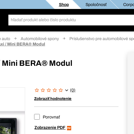
Shop
Spoločnosť
Corpo
e auto
Automobilové spony
Príslušenstvo pre automobilové s
xi / Mini BERA® Modul
 / Mini BERA® Modul
(0)
Zobraziť hodnotenie
Porovnať
Zobrazenie PDF