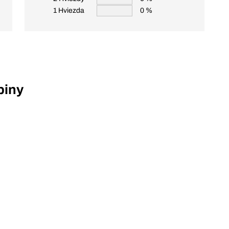
1 Hviezda
0 %
piny