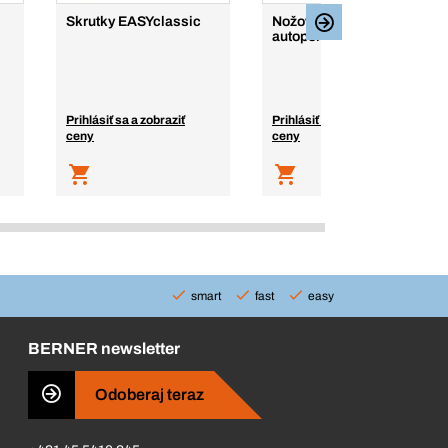
Skrutky EASYclassic
Nožové ploché
autopoistky Mini a Maxi
Prihlásiť sa a zobraziť
Prihlásiť sa a zobraziť
ceny
ceny
smart
fast
easy
BERNER newsletter
Odoberaj teraz