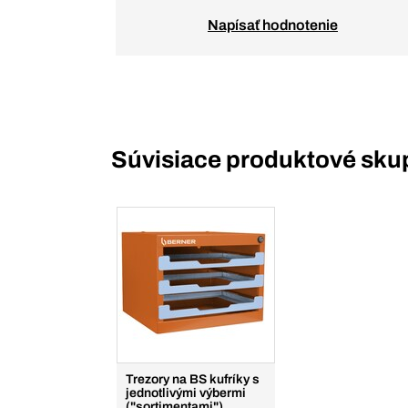
Napísať hodnotenie
Súvisiace produktové sku
Trezory na BS kufríky s
jednotlivými výbermi
("sortimentami")