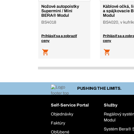
Nožové autopoistky
Káblové očká, l
Supermini / Mini
a spájkovacie
BERA® Modul
Modul
BS4018
BS4020, v kufrík
Prihlásiť sa a zobraziť
Prihlásiť sa a zobra
ceny
ceny
PUSHING THE LIMITS.
Self-Service Portal
Služby
Objednávky
Regálový syst
Modul
Faktúry
Systém Bera® 
Obľúbené