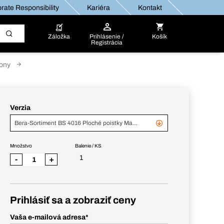
rate Responsibility
Kariéra
Kontakt
Záložka
Prihlásenie /
Košík
Registrácia
pony
Verzia
Bera-Sortiment BS 4016 Ploché poistky Maxi/Mini
Množstvo
Balenie / KS
1
-
+
Prihlásiť sa a zobraziť ceny
Vaša e-mailová adresa
*