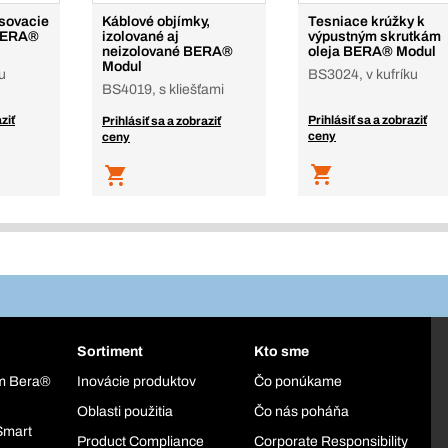
isovacie
Káblové objímky,
Tesniace krúžky k
 BERA®
izolované aj
výpustným skrutkám
neizolované BERA®
oleja BERA® Modul
Modul
u
BS3024, v kufríku
BS4019, s kliešťami
ziť
Prihlásiť sa a zobraziť
Prihlásiť sa a zobraziť
ceny
ceny
Sortiment
Kto sme
ém Bera®
Inovácie produktov
Čo ponúkame
Oblasti použitia
Čo nás poháňa
Smart
Product Compliance
Corporate Responsibility