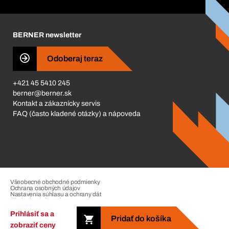
Corporate Responsibility
Kariéra
BERNER newsletter
Business Conduct
Odoberaj teraz
+421 45 5410 245
berner@berner.sk
Kontakt a zákaznícky servis
FAQ (často kladené otázky) a nápoveda
Všeobecné obchodné podmienky
Ochrana osobných údajov
Nastavenia súhlasu a ochrany dát
Riadenie sťažností
Impressum
Prihlásiť sa a
Pridať do košíka
zobraziť ceny
Copyright © 2026. The Berner Group. All rights reserved.