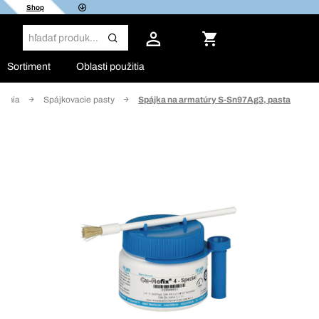
Shop
Sortiment
Oblasti použitia
hémia
Spájkovacie pasty
Spájka na armatúry S-Sn97Ag3, pasta