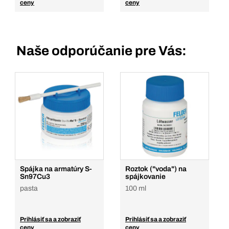
ceny
ceny
Naše odporúčanie pre Vás:
Spájka na armatúry S-
Roztok ("voda") na
Sn97Cu3
spájkovanie
pasta
100 ml
Prihlásiť sa a zobraziť
Prihlásiť sa a zobraziť
ceny
ceny