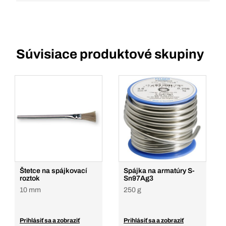
Súvisiace produktové skupiny
Štetce na spájkovací
Spájka na armatúry S-
roztok
Sn97Ag3
10 mm
250 g
Prihlásiť sa a zobraziť
Prihlásiť sa a zobraziť