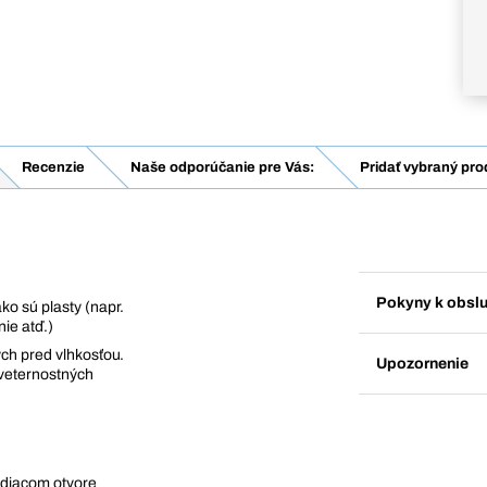
Recenzie
Naše odporúčanie pre Vás:
Pridať vybraný pro
Pokyny k obsl
ko sú plasty (napr.
nie atď.)
ých pred vlhkosťou.
Upozornenie
oveternostných
odiacom otvore