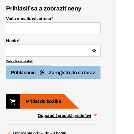
Prihlásiť sa a zobraziť ceny
Vaša e-mailová adresa
*
Heslo
*
Zabudli ste heslo?
Prihlásenie
Zaregistrujte sa teraz
Pridať do košíka
Odporučiť produkt priateľovi
Doručenie od 24 do 48 hodín