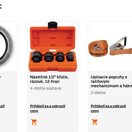
:
y
Nástrčné 1/2" kľúče,
Upínacie popruhy s
rázové, 12-hran
račňovým
mechanizmom a hák
4-dielna súprava
2-dielne
ziť
Prihlásiť sa a zobraziť
Prihlásiť sa a zobraziť
ceny
ceny