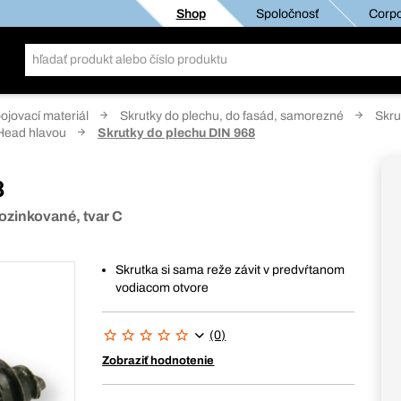
Shop
Spoločnosť
Corpo
pojovací materiál
Skrutky do plechu, do fasád, samorezné
Skru
 Head hlavou
Skrutky do plechu DIN 968
8
pozinkované, tvar C
Skrutka si sama reže závit v predvŕtanom
vodiacom otvore
(0)
Zobraziť hodnotenie