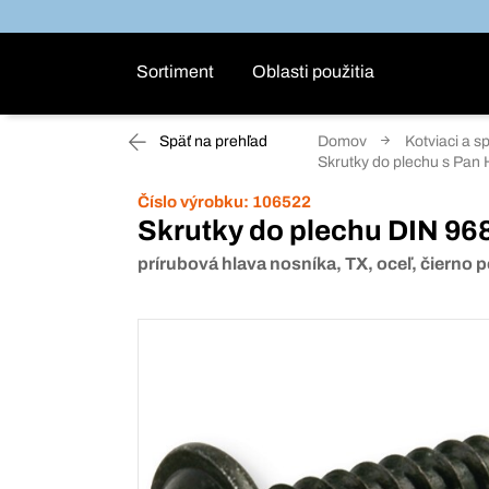
Sortiment
Oblasti použitia
Späť na prehľad
Domov
Kotviaci a s
Skrutky do plechu s Pan
Číslo výrobku:
106522
Skrutky do plechu DIN 96
prírubová hlava nosníka, TX, oceľ, čierno 