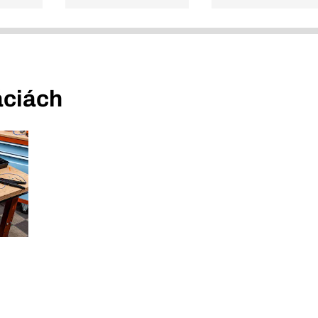
áciách