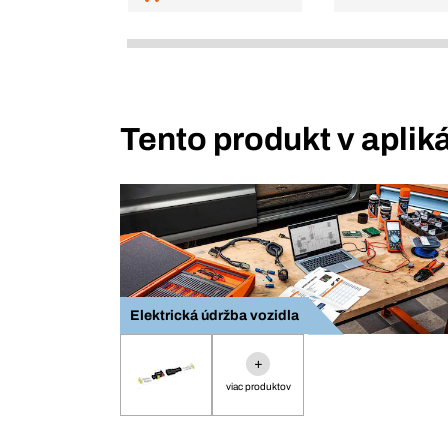
Tento produkt v aplik
Elektrická údržba vozidla
+
viac produktov