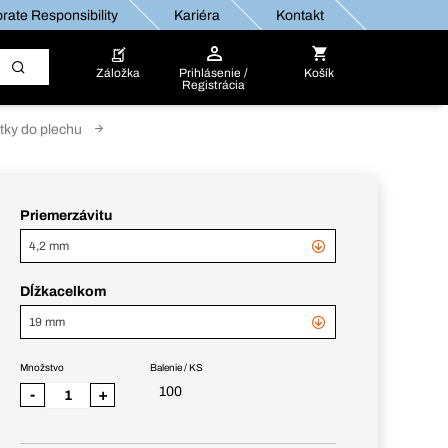
rate Responsibility
Kariéra
Kontakt
Záložka
Prihlásenie /
Košík
Registrácia
tky do plechu
Priemerzávitu
4,2 mm
Dĺžkacelkom
19 mm
Množstvo
Balenie / KS
100
-
+