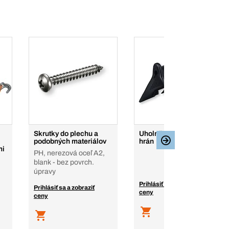
Skrutky do plechu a
Uholník na ochranu
podobných materiálov
hrán
mi
PH, nerezová oceľ A2,
blank - bez povrch.
úpravy
Prihlásiť sa a zobraziť
Prihlásiť sa a zobraziť
ceny
ceny