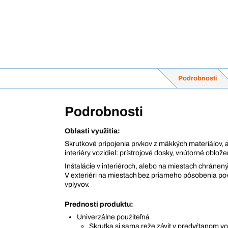
Podrobnosti
Podrobnosti
Oblasti využitia:
Skrutkové pripojenia prvkov z mäkkých materiálov, a
interiéry vozidiel: prístrojové dosky, vnútorné oblože
Inštalácie v interiéroch, alebo na miestach chránen
V exteriéri na miestach bez priameho pôsobenia p
vplyvov.
Prednosti produktu:
Univerzálne použiteľná
Skrutka si sama reže závit v predvŕtanom v