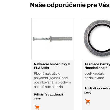
Naše odporúčanie pre Vás
Natĺkacie hmoždinky II
Tesniace krúžk
FLASHfix
"bonded seal"
Plochý nákružok,
oceľ/ kaučuk,
polyamid (Nylon), oceľ
pozinkované
pozinkovaná, s plochým
nákružkom a pozin
Prihlásiť sa a zobra
ceny
Prihlásiť sa a zobraziť
ceny