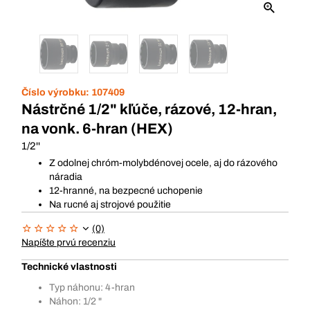
Číslo výrobku:
107409
Nástrčné 1/2" kľúče, rázové, 12-hran,
na vonk. 6-hran (HEX)
1/2''
Z odolnej chróm-molybdénovej ocele, aj do rázového
náradia
12-hranné, na bezpecné uchopenie
Na rucné aj strojové použitie
(0)
Napíšte prvú recenziu
Technické vlastnosti
Typ náhonu: 4-hran
Náhon: 1/2 "