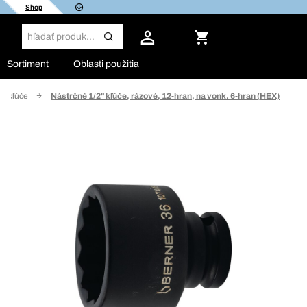
Shop
Sortiment
Oblasti použitia
é kľúče
Nástrčné 1/2" kľúče, rázové, 12-hran, na vonk. 6-hran (HEX)