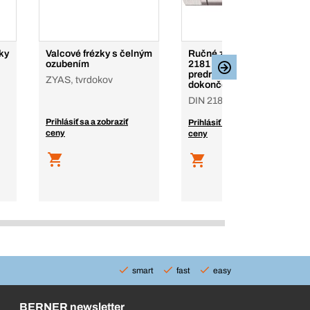
ky
Valcové frézky s čelným
Ručné závitníky DIN
ozubením
2181 v pároch -
predrezávací a
ZYAS, tvrdokov
dokončovací
DIN 2181 HSS
Prihlásiť sa a zobraziť
Prihlásiť sa a zobraziť
ceny
ceny
smart
fast
easy
BERNER newsletter