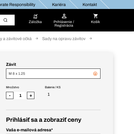
rate Responsibility
Kariéra
Kontakt
Záložka
Prihlásenie /
Košík
Registrácia
ky a závitové očká
Sady na opravu závitov
Závit
M 8 x 1.25
Množstvo
Balenie / KS
1
-
+
Prihlásiť sa a zobraziť ceny
Vaša e-mailová adresa
*