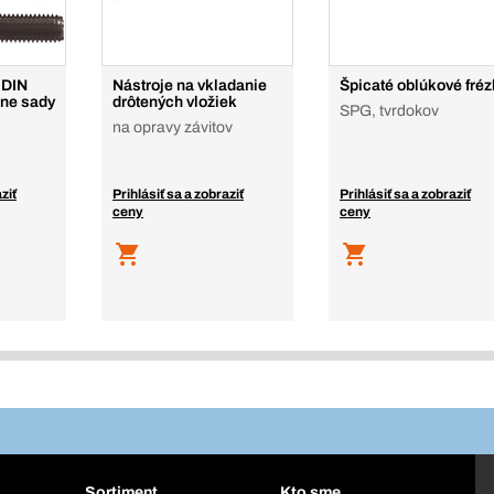
 DIN
Nástroje na vkladanie
Špicaté oblúkové fréz
lne sady
drôtených vložiek
SPG, tvrdokov
na opravy závitov
ziť
Prihlásiť sa a zobraziť
Prihlásiť sa a zobraziť
ceny
ceny
Sortiment
Kto sme