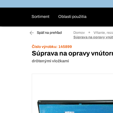
Sortiment
Oblasti použitia
Späť na prehľad
Domov
Vŕtanie, rez
Súprava na opravy vnút
Číslo výrobku:
145899
Súprava na opravy vnútor
drôtenými vložkami