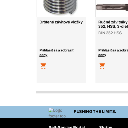
Drôtené závitové vložky
Ručné závitníky
352, HSS, 3-die
DIN 352 HSS
Prihlásiť sa a zobraziť
Prihlásiť sa a zobra
ceny
ceny
PUSHING THE LIMITS.
Self-Service Portal
Služby