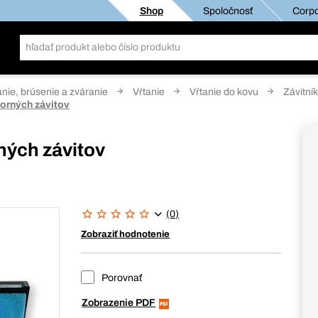
Shop
Spoločnosť
Corpo
anie, brúsenie a zváranie
Vŕtanie
Vŕtanie do kovu
Závitní
orných závitov
ných závitov
(0)
Zobraziť hodnotenie
Porovnať
Zobrazenie PDF