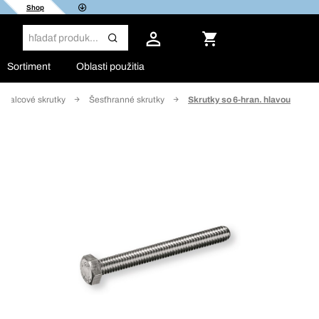
Shop
Sortiment
Oblasti použitia
a palcové skrutky
Šesťhranné skrutky
Skrutky so 6-hran. hlavou