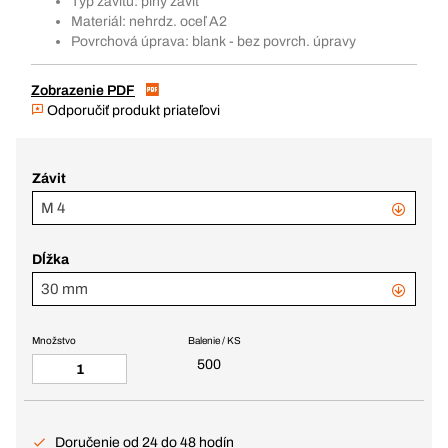
Typ závitu: plný závit
Materiál: nehrdz. oceľ A2
Povrchová úprava: blank - bez povrch. úpravy
Zobrazenie PDF
Odporučiť produkt priateľovi
Závit
M 4
Dĺžka
30 mm
Množstvo
Balenie / KS
500
Doručenie od 24 do 48 hodín