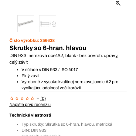
Číslo výrobku:
356638
Skrutky so 6-hran. hlavou
DIN 933, nerezová oceľ A2, blank - bez povrch. úpravy,
celý závit
V súlade s DIN 933 / ISO 4017
Plný závit
Vyrobené z vysoko kvalitnej nerezovej ocele A2 pre
vynikajúcu odolnosť voči korózii
(0)
Napíšte prvú recenziu
Technické vlastnosti
Typ skrutky: Skrutka so 6-hran. hlavou, metrická
DIN: DIN 933