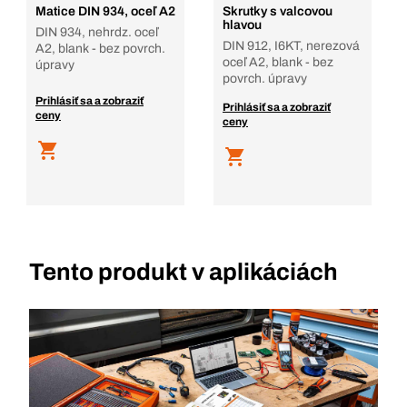
Matice DIN 934, oceľ A2
Skrutky s valcovou
hlavou
DIN 934, nehrdz. oceľ
DIN 912, I6KT, nerezová
A2, blank - bez povrch.
oceľ A2, blank - bez
úpravy
povrch. úpravy
Prihlásiť sa a zobraziť
Prihlásiť sa a zobraziť
ceny
ceny
Tento produkt v aplikáciách