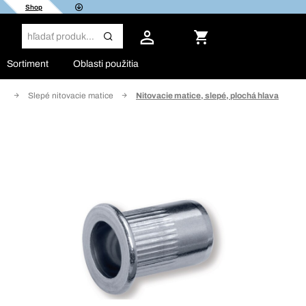
Shop
Sortiment
Oblasti použitia
ty
Slepé nitovacie matice
Nitovacie matice, slepé, plochá hlava