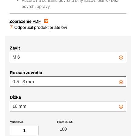
Púzdro na ochranu povrchu dlhý názov: blank - bez
povrch. úpravy
Zobrazenie PDF
Odporučiť produkt priateľovi
Závit
M 6
Rozsah zovretia
0.5 - 3 mm
Dĺžka
16 mm
Množstvo
Balenie / KS
100