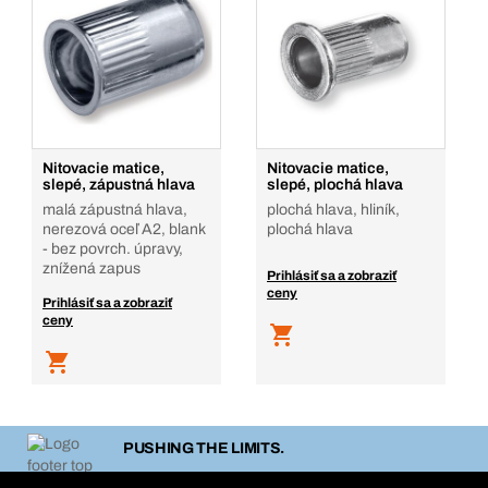
Nitovacie matice,
Nitovacie matice,
slepé, zápustná hlava
slepé, plochá hlava
malá zápustná hlava,
plochá hlava, hliník,
nerezová oceľ A2, blank
plochá hlava
- bez povrch. úpravy,
znížená zapus
Prihlásiť sa a zobraziť
ceny
Prihlásiť sa a zobraziť
ceny
PUSHING THE LIMITS.