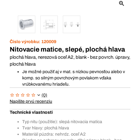
Číslo výrobku:
120009
Nitovacie matice, slepé, plochá hlava
plochá hlava, nerezová oceľ A2, blank - bez povrch. úpravy,
plochá hlava
Je možné použiť aj v mat. s nízkou pevnosťou alebo v
komp. so silným povrchovým povlakom vďaka
vrúbkovanému hriadeľu.
(0)
Napíšte prvú recenziu
Technické vlastnosti
Typ nitu (použitie): slepá nitovacia matica
Tvar hlavy: plochá hlava
Materiál púzdra: nehrdz. oceľ A2