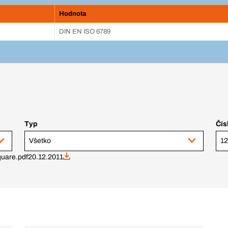
Hodnota
DIN EN ISO 6789
Typ
Čís
Všetko
quare.pdf
20.12.2011