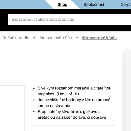
Shop
Spoločnosť
Corpo
Ručné náradie
Momentové kľúče
Momentové kľúče
S veľkým rozsahom merania a čitateľnou
stupnicou (Nm - lbf - ft)
Jasne viditeľné hodnoty v Nm na presné,
jemné nastavenie
Prepínateľný štvorhran s guľkovou
aretáciou na záber doľava, či doprava