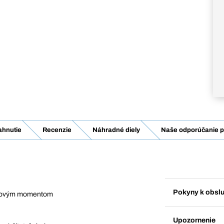
ahnutie
Recenzie
Náhradné diely
Naše odporúčanie p
Pokyny k obsl
silovým momentom
Upozornenie