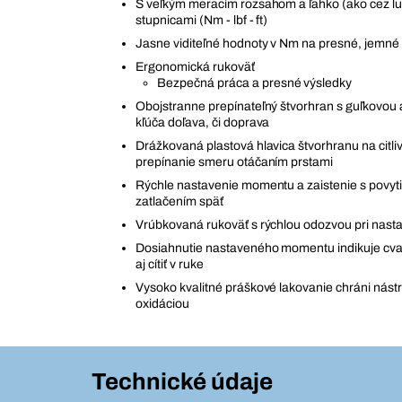
S veľkým meracím rozsahom a ľahko (ako cez lu
stupnicami (Nm - lbf - ft)
Jasne viditeľné hodnoty v Nm na presné, jemné
Ergonomická rukoväť
Bezpečná práca a presné výsledky
Obojstranne prepínateľný štvorhran s guľkovou 
kľúča doľava, či doprava
Drážkovaná plastová hlavica štvorhranu na citli
prepínanie smeru otáčaním prstami
Rýchle nastavenie momentu a zaistenie s povyt
zatlačením späť
Vrúbkovaná rukoväť s rýchlou odozvou pri nast
Dosiahnutie nastaveného momentu indikuje cvak
aj cítiť v ruke
Vysoko kvalitné práškové lakovanie chráni nástr
oxidáciou
Technické údaje