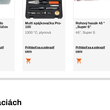
do
Multi spájkovačka Pro-
Rohový hasák 45 °
ľúčov
100
„Super S”
1300 °C, plynová
45°, Super S
ziť
Prihlásiť sa a zobraziť
Prihlásiť sa a zobraziť
ceny
ceny
áciách