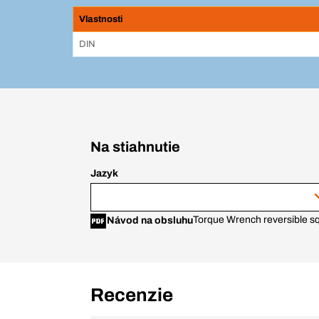
Vlastnosti
DIN
Na stiahnutie
Jazyk
Torque Wrench reversible s
Návod na obsluhu
Recenzie