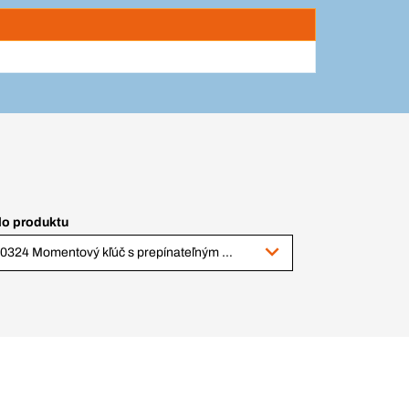
lo produktu
120324 Momentový kľúč s prepínateľným 4-hranom, 20-100 Nm 1/2"