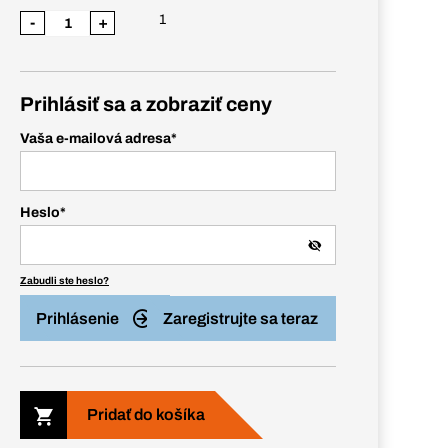
1
-
+
Prihlásiť sa a zobraziť ceny
Vaša e-mailová adresa
*
Heslo
*
Zabudli ste heslo?
Prihlásenie
Zaregistrujte sa teraz
Pridať do košíka