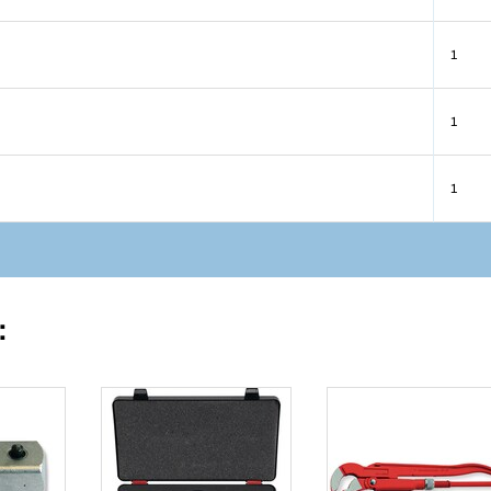
1
1
1
: