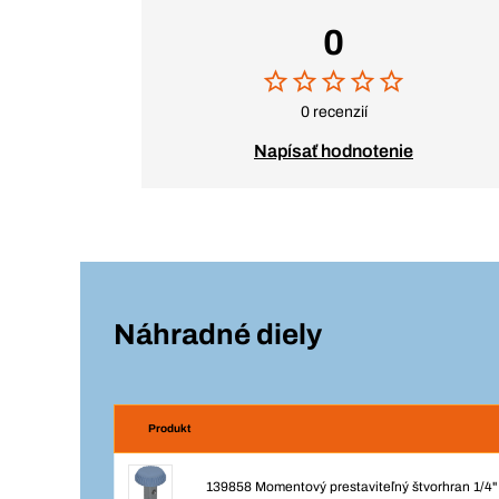
0
0 recenzií
Napísať hodnotenie
Náhradné diely
Produkt
139858 Momentový prestaviteľný štvorhran 1/4"