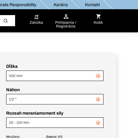
rate Responsibility
Kariéra
Kontakt
Záložka
Prihlásenie /
Košík
Registrácia
Dĺžka
400 mm
Náhon
1/2 "
Rozsah meraniamoment sily
20 - 100 Nm
Množstvo
Balenie / KS