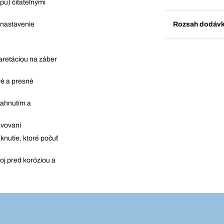
pu) čitateľnými
Rozsah dodáv
 nastavenie
aretáciou na záber
vé a presné
iahnutím a
avovaní
nutie, ktoré počuť
oj pred koróziou a