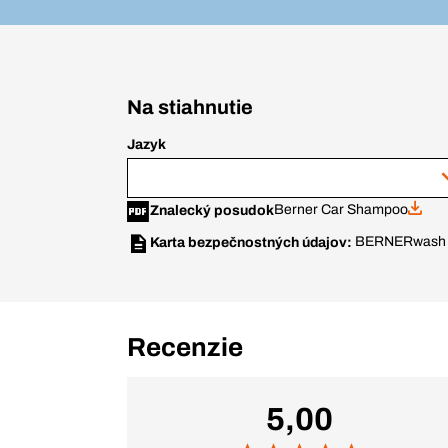
Na stiahnutie
Jazyk
Berner Car Shampoo
Znalecký posudok
BERNERwash 
Karta bezpečnostných údajov:
Recenzie
5,00