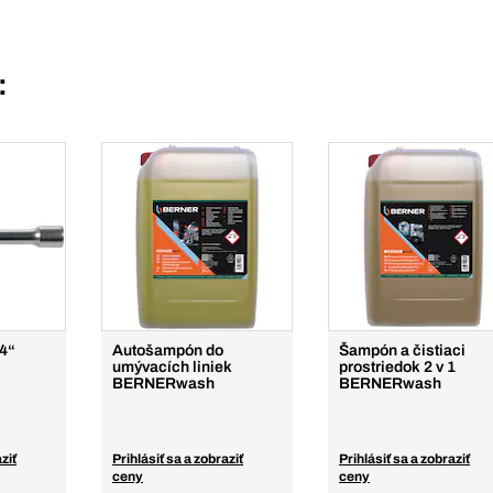
:
/4“
Autošampón do
Šampón a čistiaci
umývacích liniek
prostriedok 2 v 1
BERNERwash
BERNERwash
ziť
Prihlásiť sa a zobraziť
Prihlásiť sa a zobraziť
ceny
ceny