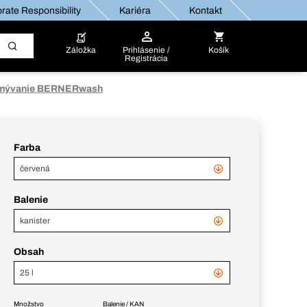
rate Responsibility
Kariéra
Kontakt
Záložka
Prihlásenie /
Košík
Registrácia
umývanie BERNERwash
Farba
červená
Balenie
kanister
Obsah
25 l
Množstvo
Balenie / KAN