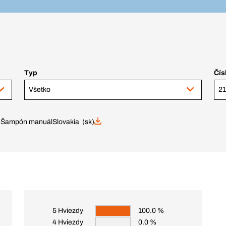
Typ
Čís
Všetko
Šampón manuál
Slovakia (sk)
5 Hviezdy
100.0 %
4 Hviezdy
0.0 %