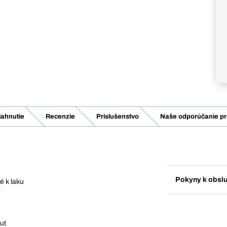
iahnutie
Recenzie
Príslušenstvo
Naše odporúčanie pr
Pokyny k obsl
é k laku
ut