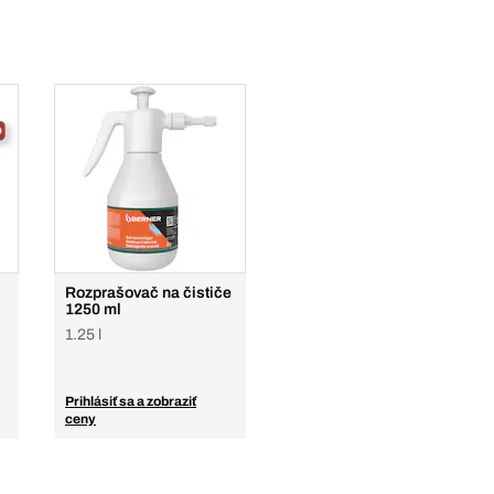
Rozprašovač na čističe
1250 ml
1.25 l
Prihlásiť sa a zobraziť
ceny