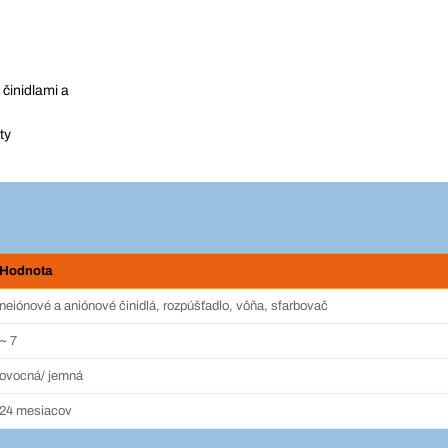
činidlami a
ty
Hodnota
neiónové a aniónové činidlá, rozpúšťadlo, vôňa, sfarbovač
~ 7
ovocná/ jemná
24 mesiacov