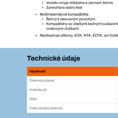
Vozidlo umyje dôkladne a zároveň šetrne
Zanecháva dobrý lesk
Multimateriálová kompatibilita
Šetrný k lakovaným povrchom
Kompatibilný so všetkými bežnými sušiacimi 
voskovými zložkami
Neobsahuje silikóny, AOX, NTA, EDTA, ani fosfá
Technické údaje
Vlastnosti
Chemickýzáklad
Hodnota ph
Vôňa
Doba skladovateľnosti