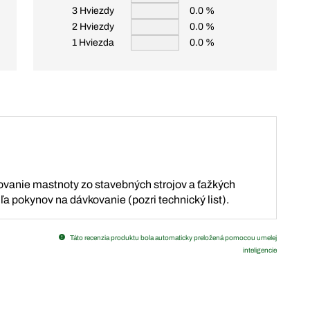
3 Hviezdy
0.0 %
2 Hviezdy
0.0 %
1 Hviezda
0.0 %
ňovanie mastnoty zo stavebných strojov a ťažkých
ľa pokynov na dávkovanie (pozri technický list).
Táto recenzia produktu bola automaticky preložená pomocou umelej
inteligencie