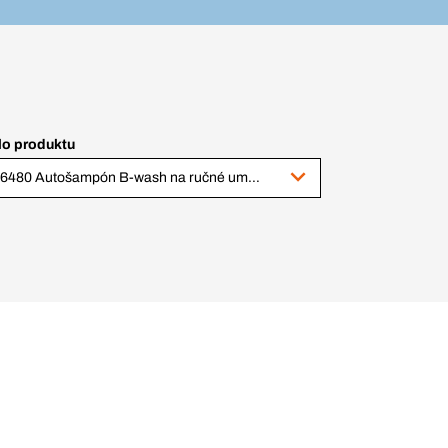
lo produktu
216480 Autošampón B-wash na ručné umývanie, 25 l