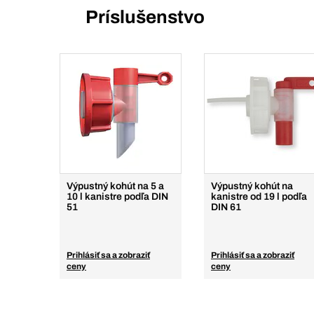
Príslušenstvo
Výpustný kohút na 5 a
Výpustný kohút na
10 l kanistre podľa DIN
kanistre od 19 l podľa
51
DIN 61
Prihlásiť sa a zobraziť
Prihlásiť sa a zobraziť
ceny
ceny