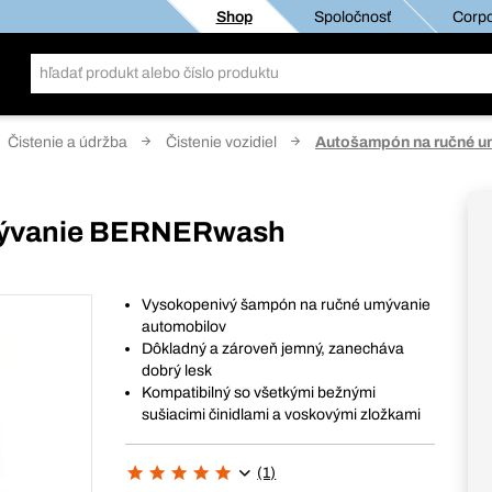
Shop
Spoločnosť
Corpo
Čistenie a údržba
Čistenie vozidiel
Autošampón na ručné 
mývanie BERNERwash
Vysokopenivý šampón na ručné umývanie
automobilov
Dôkladný a zároveň jemný, zanecháva
dobrý lesk
Kompatibilný so všetkými bežnými
sušiacimi činidlami a voskovými zložkami
(1)