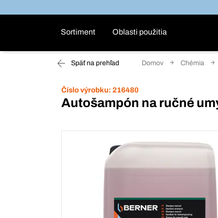
Sortiment
Oblasti použitia
Späť na prehľad
Domov
Chémia
Číslo výrobku:
216480
Autošampón na ručné u