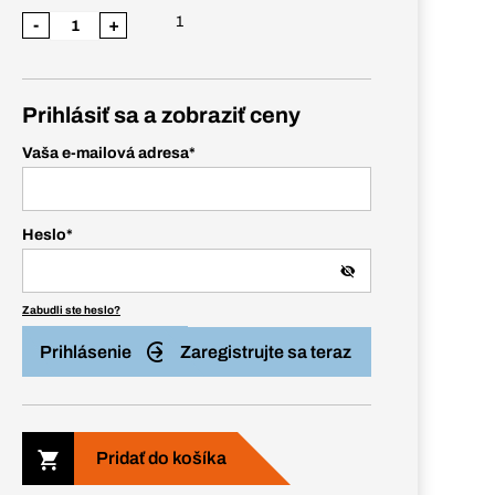
1
-
+
Prihlásiť sa a zobraziť ceny
Vaša e-mailová adresa
*
Heslo
*
Zabudli ste heslo?
Prihlásenie
Zaregistrujte sa teraz
Pridať do košíka