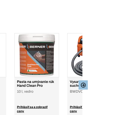
Pasta na umývanie rúk
Vysavač na mokré /
Hand Clean Pro
suché vysávanie
10 l, vedro
BWDVC L20, v krabici
Prihlásiť sa a zobraziť
Prihlásiť sa a zobraziť
ceny
ceny