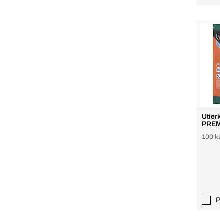
Utier
PREM
100 k
P