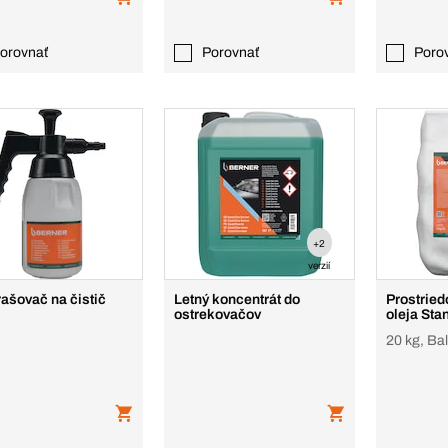
orovnať
Porovnať
Poro
+2
verzií
ašovač na čistič
Letný koncentrát do
Prostried
ostrekovačov
oleja Sta
20 kg, Bal