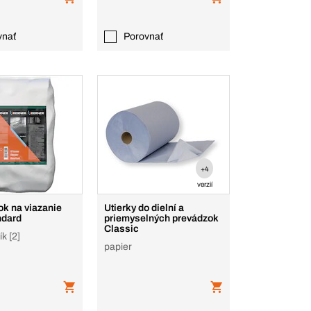
vnať
Porovnať
+4
verzií
ok na viazanie
Utierky do dielní a
ndard
priemyselných prevádzok
Classic
ík [2]
papier