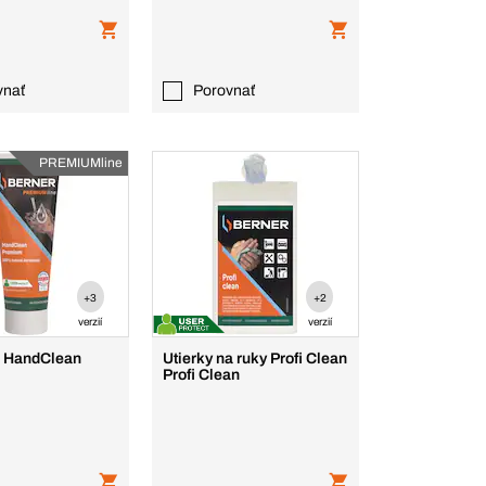
vnať
Porovnať
PREMIUMline
+3
+2
verzií
verzií
k HandClean
Utierky na ruky Profi Clean
Profi Clean