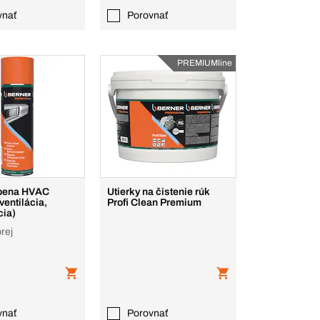
vnať
Porovnať
PREMIUMline
 pena HVAC
Utierky na čistenie rúk
ventilácia,
Profi Clean Premium
cia)
rej
vnať
Porovnať