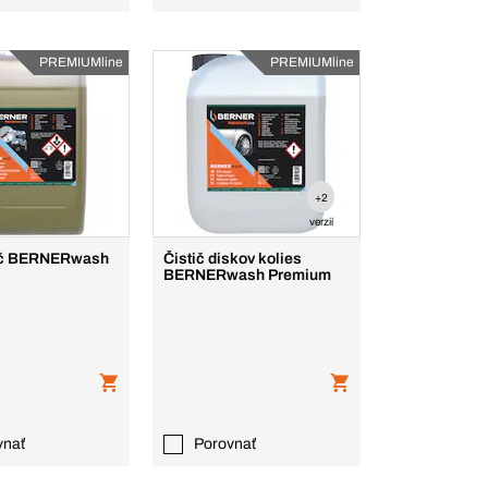
PREMIUMline
PREMIUMline
+2
verzií
ič BERNERwash
Čistič diskov kolies
BERNERwash Premium
vnať
Porovnať