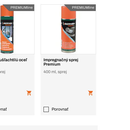
PREMIUMline
PREMIUMline
 ušľachtilú oceľ
Impregnačný sprej
Premium
rej
400 ml, sprej
vnať
Porovnať