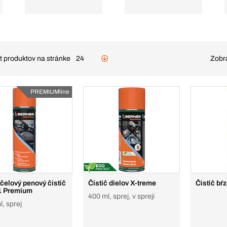
t produktov na stránke
24
Zobra
PREMIUMline
čelový penový čistič
Čistič dielov X-treme
Čistič bŕ
1 Premium
400 ml, sprej, v spreji
, sprej