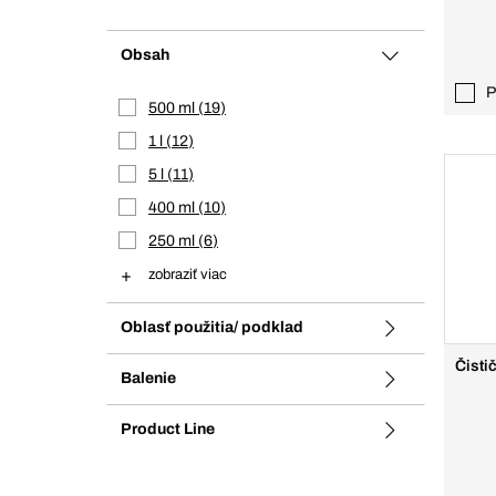
Obsah
P
500 ml
19
1 l
12
5 l
11
400 ml
10
250 ml
6
zobraziť viac
Oblasť použitia/ podklad
Čisti
Balenie
Product Line