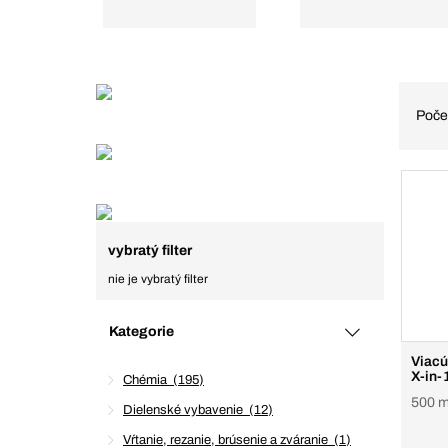
Poče
vybratý filter
nie je vybratý filter
Kategorie
Viacú
X-in-
Chémia
195
500 ml
Dielenské vybavenie
12
Vŕtanie, rezanie, brúsenie a zváranie
1