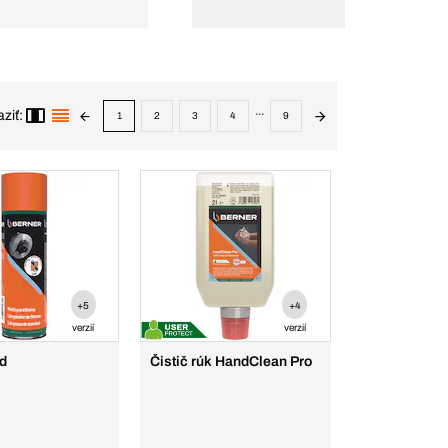
...
ziť:
1
2
3
4
9
+5
+4
verzií
verzií
zd
Čistič rúk HandClean Pro