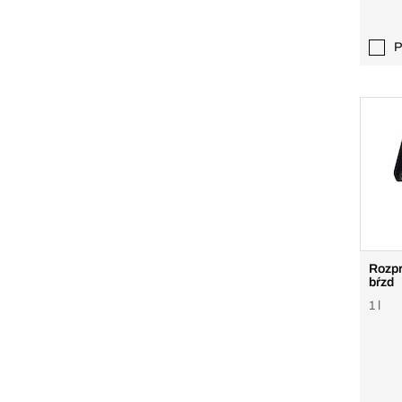
P
Rozpr
bŕzd
1 l