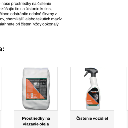
naše prostriedky na čistenie
kúšajte tie na čistenie kolies,
účinne odstránite odolné škvrny z
ov, chemikálií, alebo tekutích mazív
iahnete pri čistení vždy dokonalý
a:
Prostriedky na
Čistenie vozidiel
viazanie oleja