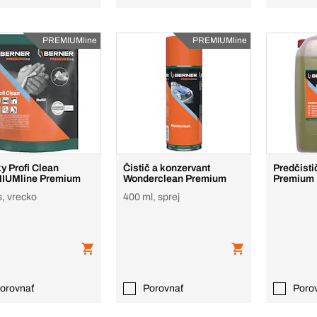
PREMIUMline
PREMIUMline
ky Profi Clean
Čistič a konzervant
Predčist
IUMline Premium
Wonderclean Premium
Premium
s, vrecko
400 ml, sprej
orovnať
Porovnať
Poro