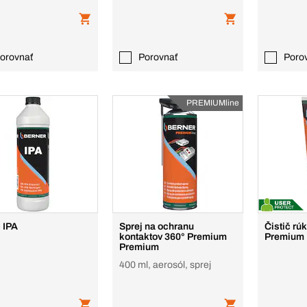
orovnať
Porovnať
Poro
PREMIUMline
č IPA
Sprej na ochranu
Čistič rú
kontaktov 360° Premium
Premium
Premium
400 ml, aerosól, sprej