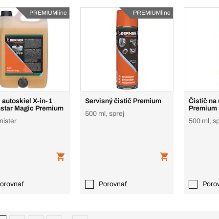
PREMIUMline
PREMIUMline
č autoskiel X-in-1
Servisný čistič Premium
Čistič na
star Magic Premium
Premium
500 ml, sprej
anister
500 ml, sp
orovnať
Porovnať
Poro