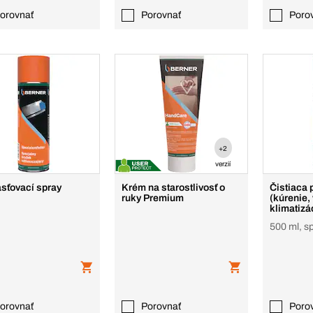
orovnať
Porovnať
Poro
+2
verzií
ťovací spray
Krém na starostlivosť o
Čistiaca
ruky Premium
(kúrenie, 
klimatizá
500 ml, sp
orovnať
Porovnať
Poro