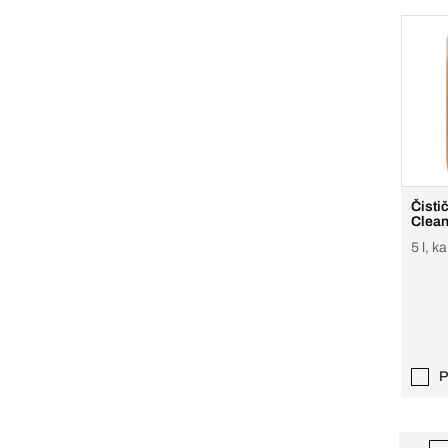
Čisti
Clean
5 l, k
P