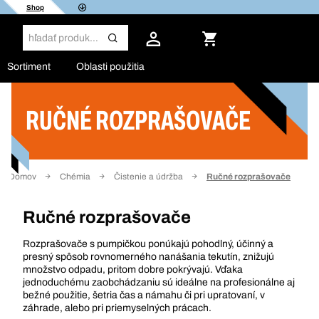
Shop
Sortiment
Oblasti použitia
RUČNÉ ROZPRAŠOVAČE
Filter
Domov
Chémia
Čistenie a údržba
Ručné rozprašovače
Ručné rozprašovače
Rozprašovače s pumpičkou ponúkajú pohodlný, účinný a
presný spôsob rovnomerného nanášania tekutín, znižujú
množstvo odpadu, pritom dobre pokrývajú. Vďaka
jednoduchému zaobchádzaniu sú ideálne na profesionálne aj
bežné použitie, šetria čas a námahu či pri upratovaní, v
záhrade, alebo pri priemyselných prácach.