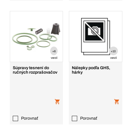
+6
+10
verzií
verzií
Súpravy tesnení do
Nálepky podľa GHS,
ručných rozprašovačov
hárky
Porovnať
Porovnať