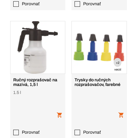
Porovnať
Porovnať
+2
verzií
Ručný rozprašovač na
Trysky do ručných
mazivá, 1,5 l
rozprašovačov, farebné
1.5 l
Porovnať
Porovnať