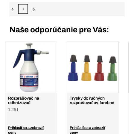
1
Naše odporúčanie pre Vás:
Rozprašovač na
Trysky do ručných
R
odhrdzovač
rozprašovačov, farebné
r
1.25 l
1
Prihlásiť sa a zobraziť
Prihlásiť sa a zobraziť
P
ceny
ceny
c