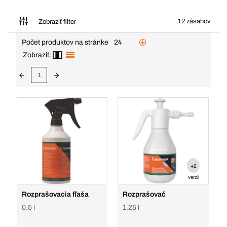
12 zásahov
Zobraziť filter
Počet produktov na stránke
24
Zobraziť:
1
+2
verzií
Rozprašovacia fľaša
Rozprašovač
0.5 l
1.25 l