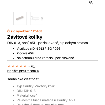
Číslo výrobku:
125468
Závitové kolíky
DIN 913, oceľ, 45H, pozinkované, s plochým hrotom
V súlade s DIN 913 / ISO 4026
Z ocele 45H
Na ochranu pred koróziou pozinkované
(0)
Napíšte prvú recenziu
Technické vlastnosti
Typ skrutky: Závitový kolík
DIN: DIN 913
Materiál: oceľ
Pevnostná trieda materiálu skrutky: 45H
Povrchová úprava: pozinkované