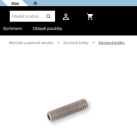
Shop
Sortiment
Oblasti použitia
Metrické a palcové skrutky
Závitové kolíky
Závitové kolíky