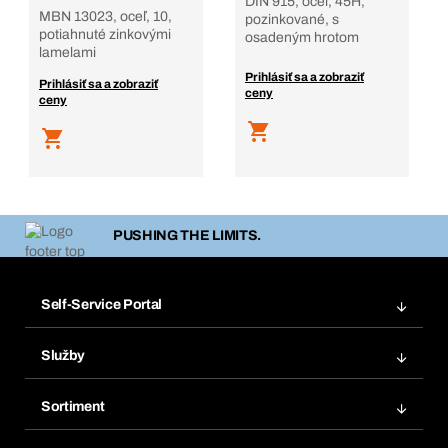
DIN 915, oceľ, 45H,
MBN 13023, oceľ, 10,
pozinkované, s
potiahnuté zinkovými
osadeným hrotom
lamelami
Prihlásiť sa a zobraziť
Prihlásiť sa a zobraziť
ceny
ceny
PUSHING THE LIMITS.
Self-Service Portal
Objednávky
Služby
Faktúry
Regálový systém Bera® Modul
Obľúbené
Sortiment
Systém Bera® Smart
Opakované objednávky
Inovácie produktov