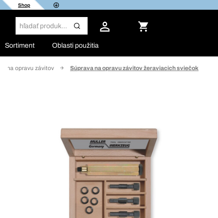
Shop
Sortiment
Oblasti použitia
dy na opravu závitov
Súprava na opravu závitov žeraviacich sviečok