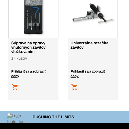
Súprava na opravy
Univerzálna rezačka
vnútorných závitov
závitov
vložkovaním
17 kusov
Prihlásiť sa a zobraziť
Prihlásiť sa a zobraziť
ceny
ceny
PUSHING THE LIMITS.