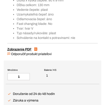
Dĺžka x výška čepele: 80 x 9 mm
Dĺžka celkom: 130 mm
Vedenie čepele: plast
Uzamykateľná čepeľ: áno
Odlamovacia čepel: áno
Fast changing blade: No
Tvar: tvar V
Typ násady/rukoväte: plast
Schválenie na kontakt s potravinami: nie
Zobrazenie PDF
Odporučiť produkt priateľovi
Množstvo
Balenie / KS
1
Doručenie od 24 do 48 hodín
Záruka a výmena