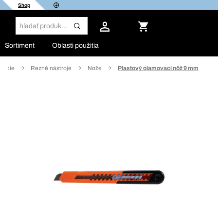
Shop
Sortiment
Oblasti použitia
radie
Rezné nástroje
Nože
Plastový olamovací nôž 9 mm