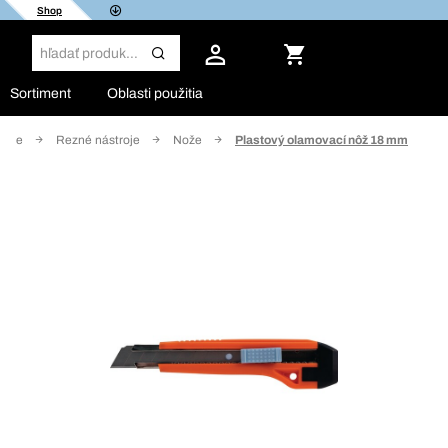
Shop
Sortiment
Oblasti použitia
adie
Rezné nástroje
Nože
Plastový olamovací nôž 18 mm