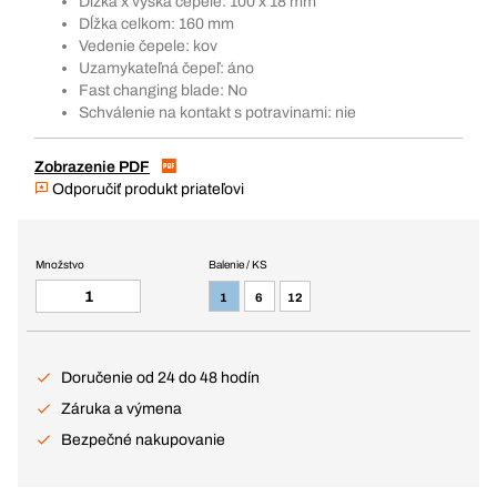
Dĺžka x výška čepele: 100 x 18 mm
Dĺžka celkom: 160 mm
Vedenie čepele: kov
Uzamykateľná čepeľ: áno
Fast changing blade: No
Schválenie na kontakt s potravinami: nie
Zobrazenie PDF
Odporučiť produkt priateľovi
Množstvo
Balenie / KS
1
6
12
Doručenie od 24 do 48 hodín
Záruka a výmena
Bezpečné nakupovanie