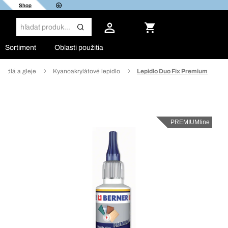
Shop
Sortiment
Oblasti použitia
epidlá a gleje
Kyanoakrylátové lepidlo
Lepidlo Duo Fix Premium
PREMIUMline