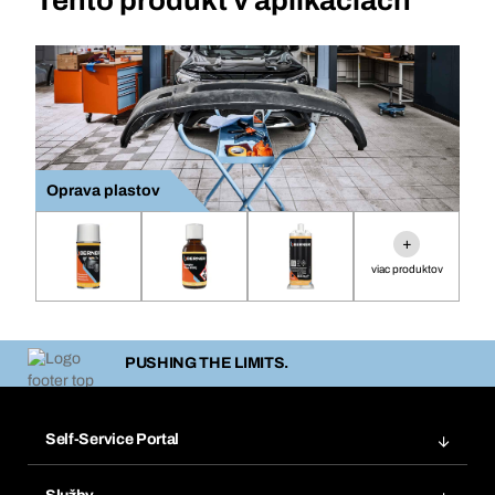
Tento produkt v aplikáciách
Oprava plastov
+
viac produktov
PUSHING THE LIMITS.
Self-Service Portal
Objednávky