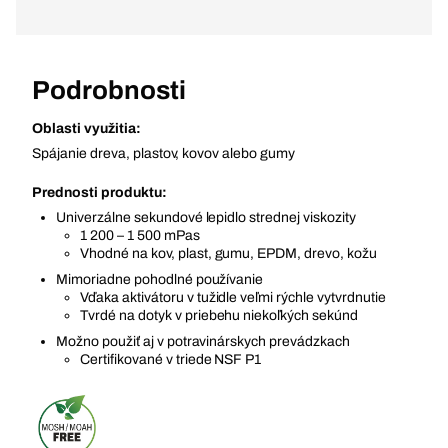
Podrobnosti
Oblasti využitia:
Spájanie dreva, plastov, kovov alebo gumy
Prednosti produktu:
Univerzálne sekundové lepidlo strednej viskozity
1 200 – 1 500 mPas
Vhodné na kov, plast, gumu, EPDM, drevo, kožu
Mimoriadne pohodlné používanie
Vďaka aktivátoru v tužidle veľmi rýchle vytvrdnutie
Tvrdé na dotyk v priebehu niekoľkých sekúnd
Možno použiť aj v potravinárskych prevádzkach
Certifikované v triede NSF P1