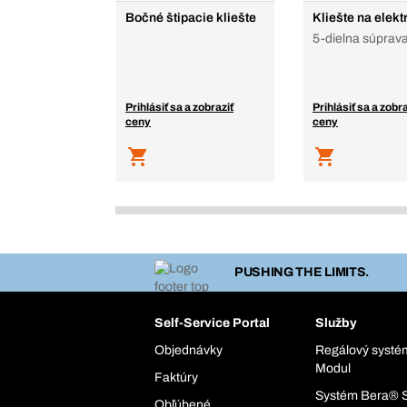
Bočné štipacie kliešte
Kliešte na elekt
5-dielna súprav
Prihlásiť sa a zobraziť
Prihlásiť sa a zobra
ceny
ceny
PUSHING THE LIMITS.
Self-Service Portal
Služby
Objednávky
Regálový syst
Modul
Faktúry
Systém Bera® 
Obľúbené