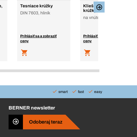
e,
Tesniace krúžky
Kliešte na poistné
krúžky, priame
DIN 7603, hliník
na vnútorné
Prihlásiť sa a zobraziť
Prihlásiť sa a zobraziť
ceny
ceny
smart
fast
easy
BERNER newsletter
Odoberaj teraz