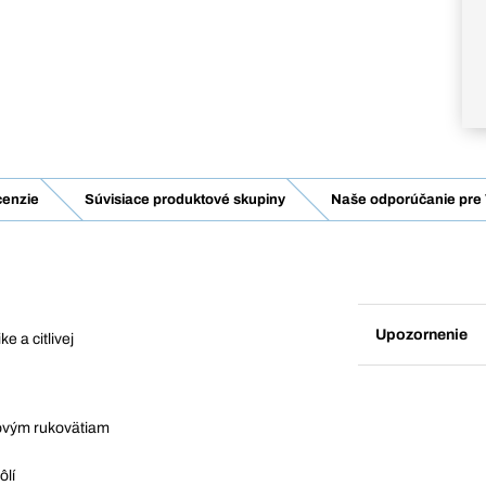
enzie
Súvisiace produktové skupiny
Naše odporúčanie pre 
Upozornenie
e a citlivej
ovým rukovätiam
ôlí