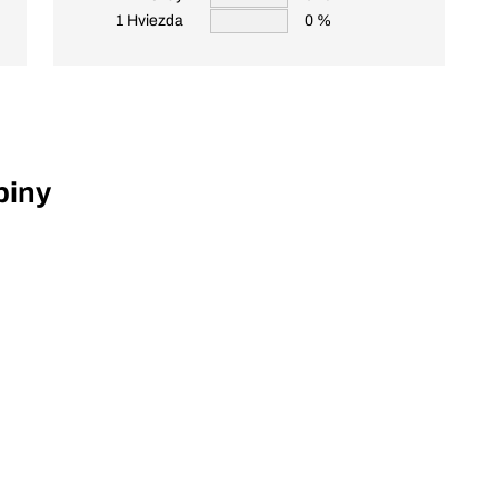
1 Hviezda
0 %
piny