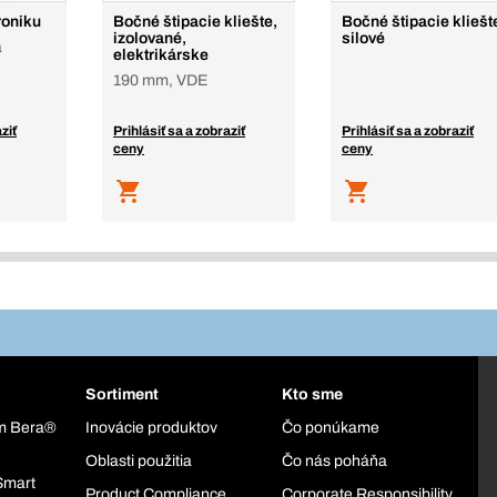
roniku
Bočné štipacie kliešte,
Bočné štipacie kliešt
izolované,
silové
a
elektrikárske
190 mm, VDE
ziť
Prihlásiť sa a zobraziť
Prihlásiť sa a zobraziť
ceny
ceny
Sortiment
Kto sme
ém Bera®
Inovácie produktov
Čo ponúkame
Oblasti použitia
Čo nás poháňa
Smart
Product Compliance
Corporate Responsibility