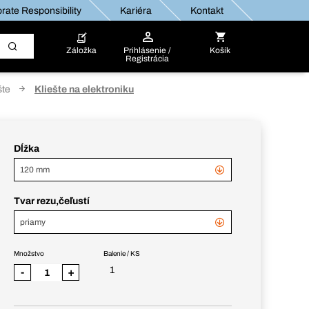
rate Responsibility
Kariéra
Kontakt
Záložka
Prihlásenie /
Košík
Registrácia
šte
Kliešte na elektroniku
Dĺžka
120 mm
Tvar rezu,čeľustí
priamy
Množstvo
Balenie / KS
1
-
+