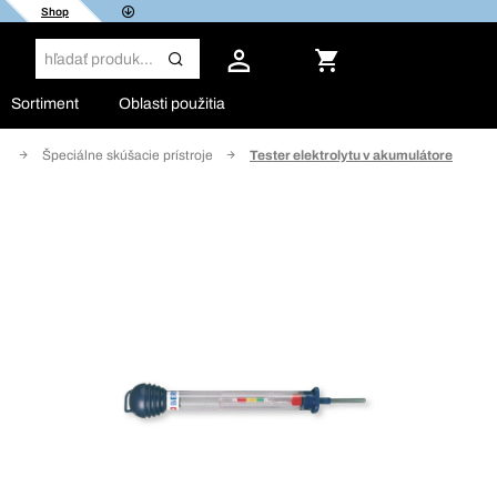
Shop
Sortiment
Oblasti použitia
a
Špeciálne skúšacie prístroje
Tester elektrolytu v akumulátore