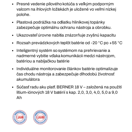
Presné vedenie pílového kotúča s veľkým podporným
valcom na ihlových ložiskách je uložené vo veľmi nízkej
polohe.
Plastová podrážka na odliatku hliníkovej topánky
zabezpečuje optimálnu ochranu nástroja a obrobku.
Ukazovateľ úrovne nabitia znázorňuje zvyšnú kapacitu
Rozsah prevádzkových teplôt batérie od -20 °C po +55 °C
Inteligentný systém so systémom na prehrievanie a
nadmerné vybitie vďaka komunikácii medzi nástrojom,
batériou a nabíjačkou batérie
Individuálne monitorovanie článkov batérie optimalizuje
čas chodu nástroja a zabezpečuje dlhodobú životnosť
akumulátora
Súčasť radu aku platf. BERNER 18 V – založená na použití
lítium-iónových 18 V batérií s kap. 2,0, 3,0, 4,0, 5,0 a 9,0
Ah