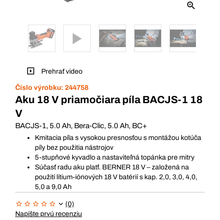
Prehrať video
Číslo výrobku:
244758
Aku 18 V priamočiara píla BACJS-1 18
V
BACJS-1, 5.0 Ah, Bera-Clic, 5.0 Ah, BC+
Kmitacia píla s vysokou presnosťou s montážou kotúča
píly bez použitia nástrojov
5-stupňové kyvadlo a nastaviteľná topánka pre mitry
Súčasť radu aku platf. BERNER 18 V – založená na
použití lítium-iónových 18 V batérií s kap. 2,0, 3,0, 4,0,
5,0 a 9,0 Ah
(0)
Napíšte prvú recenziu