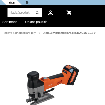
Shop
Sortiment
Oblasti použitia
 mečové a priamočiare píly
Aku 18 V priamočiara píla BACJS-1 18 V