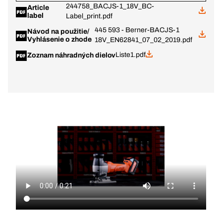
244758_BACJS-1_18V_BC-
Article
label
Label_print.pdf
445 593 - Berner-BACJS-1
Návod na použitie/
Vyhlásenie o zhode
18V_EN62841_07_02_2019.pdf
Liste1.pdf
Zoznam náhradných dielov