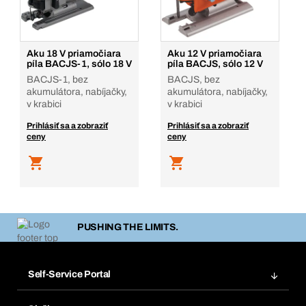
Aku 18 V priamočiara
Aku 12 V priamočiara
píla BACJS-1, sólo 18 V
píla BACJS, sólo 12 V
BACJS-1, bez
BACJS, bez
akumulátora, nabíjačky,
akumulátora, nabíjačky,
v krabici
v krabici
Prihlásiť sa a zobraziť
Prihlásiť sa a zobraziť
ceny
ceny
PUSHING THE LIMITS.
Self-Service Portal
Objednávky