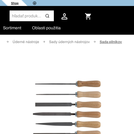
Shop
Sortiment
Oblasti použitia
ie
Úderné nástroje
Sady úderných nástrojov
Sada pilníkov