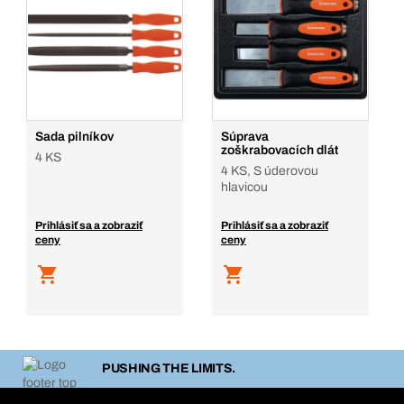
Sada pilníkov
Súprava
zoškrabovacích dlát
4 KS
4 KS, S úderovou
hlavicou
Prihlásiť sa a zobraziť
Prihlásiť sa a zobraziť
ceny
ceny
PUSHING THE LIMITS.