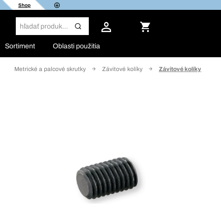
Shop
Sortiment
Oblasti použitia
Metrické a palcové skrutky
Závitové kolíky
Závitové kolíky