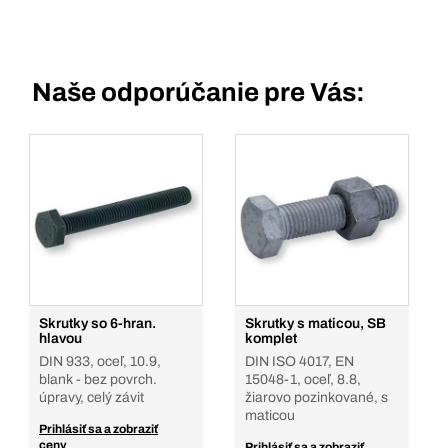
Naše odporúčanie pre Vás:
Skrutky so 6-hran.
Skrutky s maticou, SB
hlavou
komplet
DIN 933, oceľ, 10.9,
DIN ISO 4017, EN
blank - bez povrch.
15048-1, oceľ, 8.8,
úpravy, celý závit
žiarovo pozinkované, s
maticou
Prihlásiť sa a zobraziť
ceny
Prihlásiť sa a zobraziť