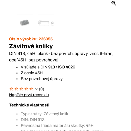
Číslo výrobku:
236355
Závitové kolíky
DIN 913, 45H, blank - bez povrch. úpravy, vnút. 6-hran,
oceľ 45H, bez povrchovej
V súlade s DIN 913 / ISO 4026
Z ocele 45H
Bez povrchovej úpravy
(0)
Napíšte prvú recenziu
Technické vlastnosti
Typ skrutky: Závitový kolík
DIN: DIN 913
Pevnostná trieda materiálu skrutky: 45H