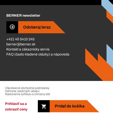
Corporate Responsibility
Kariéra
BERNER newsletter
Business Conduct
Odoberaj teraz
+421 45 5410 245
berner@berner.sk
Kontakt a zákaznícky servis
FAQ (často kladené otázky) a nápoveda
Všeobecné obchodné podmienky
Ochrana osobných údajov
Nastavenia súhlasu a ochrany dát
Riadenie sťažností
Impressum
Prihlásiť sa a
Pridať do košíka
zobraziť ceny
Copyright © 2026. The Berner Group. All rights reserved.