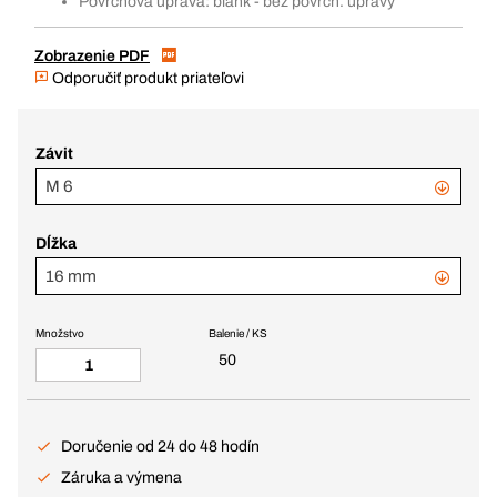
Povrchová úprava: blank - bez povrch. úpravy
Zobrazenie PDF
Odporučiť produkt priateľovi
Závit
M 6
Dĺžka
16 mm
Množstvo
Balenie / KS
50
Doručenie od 24 do 48 hodín
Záruka a výmena