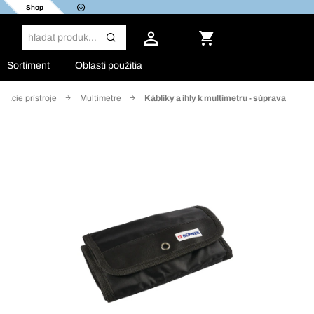
Shop
Sortiment
Oblasti použitia
racie prístroje
Multimetre
Kábliky a ihly k multimetru - súprava