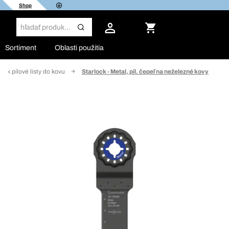
Shop
Sortiment
Oblasti použitia
lock pílové listy do kovu
Starlock - Metal, píl. čepeľ na neželezné kovy