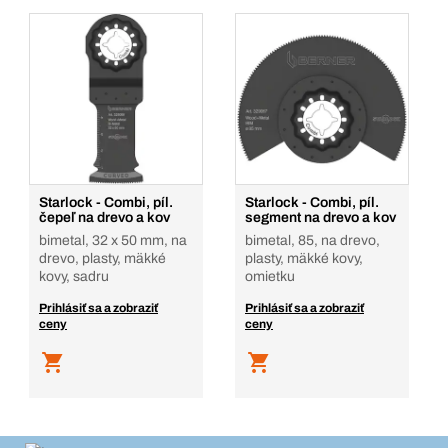
Starlock - Combi, píl.
Starlock - Combi, píl.
čepeľ na drevo a kov
segment na drevo a kov
bimetal, 32 x 50 mm, na
bimetal, 85, na drevo,
drevo, plasty, mäkké
plasty, mäkké kovy,
kovy, sadru
omietku
Prihlásiť sa a zobraziť
Prihlásiť sa a zobraziť
ceny
ceny