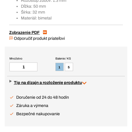
Rozostup zubov: 1.3 mm
Dĺžka: 50 mm
Šírka: 32 mm
Materiál: bimetal
Zobrazenie PDF
Odporučiť produkt priateľovi
Množstvo
Balenie / KS
1
5
Tip na dizajn a rozloženie produktu
Doručenie od 24 do 48 hodín
Záruka a výmena
Bezpečné nakupovanie