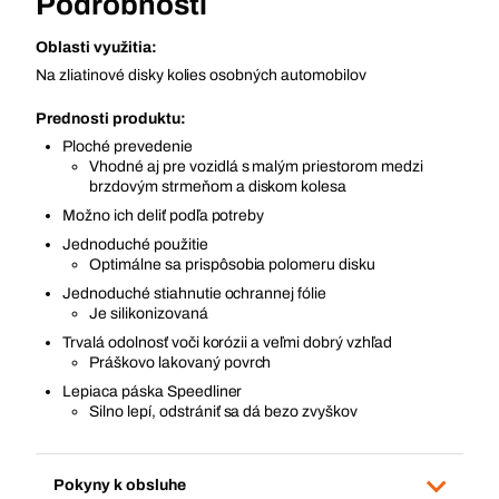
Podrobnosti
Oblasti využitia:
Na zliatinové disky kolies osobných automobilov
Prednosti produktu:
Ploché prevedenie
Vhodné aj pre vozidlá s malým priestorom medzi
brzdovým strmeňom a diskom kolesa
Možno ich deliť podľa potreby
Jednoduché použitie
Optimálne sa prispôsobia polomeru disku
Jednoduché stiahnutie ochrannej fólie
Je silikonizovaná
Trvalá odolnosť voči korózii a veľmi dobrý vzhľad
Práškovo lakovaný povrch
Lepiaca páska Speedliner
Silno lepí, odstrániť sa dá bezo zvyškov
Pokyny k obsluhe