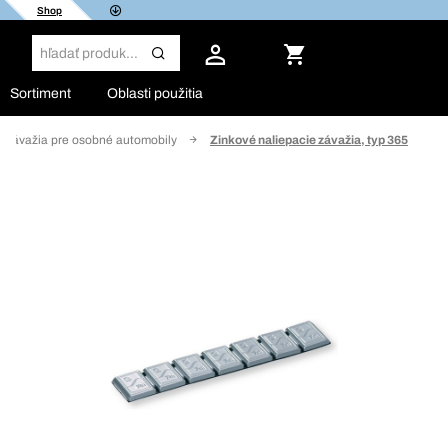
Shop
Sortiment
Oblasti použitia
 závažia pre osobné automobily
Zinkové naliepacie závažia, typ 365