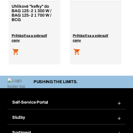
Uhlíkové "kefky" do
BAG 125-2 1 300 W /
BAG 125-2 1 700 W /
BCG
Prihlásiť sa a zobraziť
Prihlásiť sa a zobraziť
ceny
ceny
PUSHING THE LIMITS.
Self-Service Portal
Objednávky
Služby
Faktúry
Regálový systém Bera® Modul
Obľúbené
Sortiment