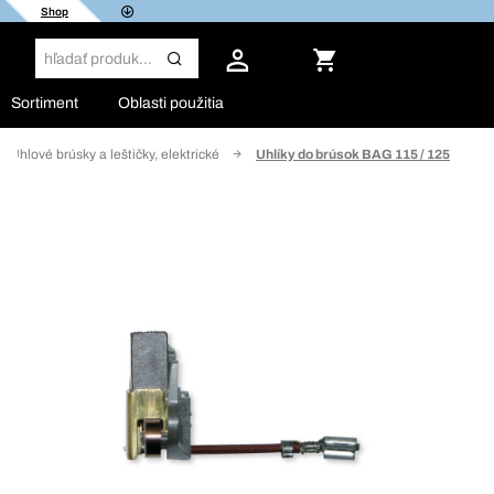
Shop
Sortiment
Oblasti použitia
Uhlové brúsky a leštičky, elektrické
Uhlíky do brúsok BAG 115 / 125