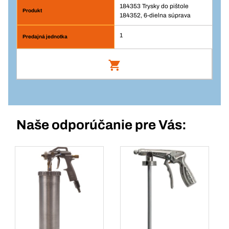
184353 Trysky do pištole
184352, 6-dielna súprava
1
Trysky do pištole 184352, 6-dielna
súprava
Číslo výrobku: 184353
Naše odporúčanie pre Vás:
Prihlásenie
Balenie/KS
1
Množstvo