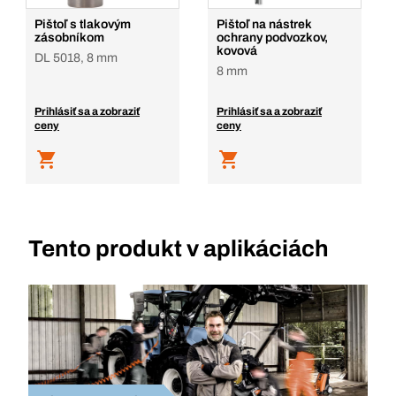
Pridať do košíka
Pištoľ s tlakovým
Pištoľ na nástrek
zásobníkom
ochrany podvozkov,
kovová
DL 5018, 8 mm
8 mm
Prihlásiť sa a zobraziť
Prihlásiť sa a zobraziť
ceny
ceny
Tento produkt v aplikáciách