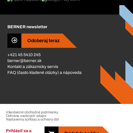
Katalóg a brožúry
Corporate Responsibility
Kariéra
BERNER newsletter
Business Conduct
Odoberaj teraz
+421 45 5410 245
berner@berner.sk
Kontakt a zákaznícky servis
FAQ (často kladené otázky) a nápoveda
Všeobecné obchodné podmienky
Ochrana osobných údajov
Nastavenia súhlasu a ochrany dát
Riadenie sťažností
Impressum
Prihlásiť sa a