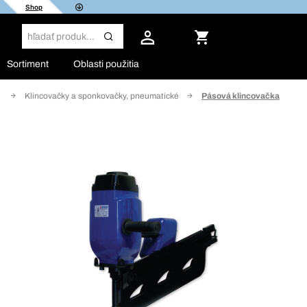
Shop
Sortiment
Oblasti použitia
o
Klincovačky a sponkovačky, pneumatické
Pásová klincovačka