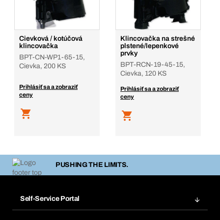
Cievková / kotúčová
Klincovačka na strešné
klincovačka
plstené/lepenkové
prvky
BPT-CN-WP1-65-15,
BPT-RCN-19-45-15,
Cievka, 200 KS
Cievka, 120 KS
Prihlásiť sa a zobraziť
Prihlásiť sa a zobraziť
ceny
ceny
PUSHING THE LIMITS.
Self-Service Portal
Objednávky