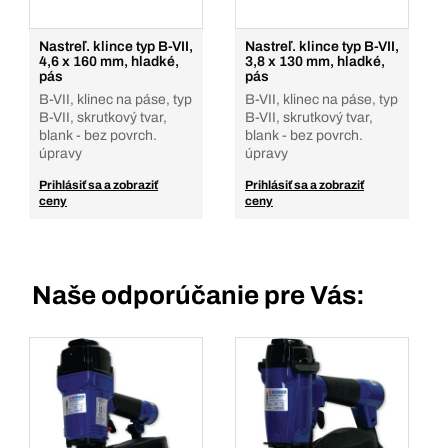
Nastreľ. klince typ B-VII,
Nastreľ. klince typ B-VII,
4,6 x 160 mm, hladké,
3,8 x 130 mm, hladké,
pás
pás
B-VII, klinec na páse, typ
B-VII, klinec na páse, typ
B-VII, skrutkový tvar,
B-VII, skrutkový tvar,
blank - bez povrch.
blank - bez povrch.
úpravy
úpravy
Prihlásiť sa a zobraziť
Prihlásiť sa a zobraziť
ceny
ceny
Naše odporúčanie pre Vás: