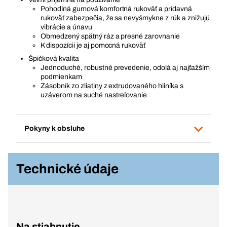
Pohodlná gumová komfortná rukoväť a prídavná
rukoväť zabezpečia, že sa nevyšmykne z rúk a znižujú
vibrácie a únavu
Obmedzený spätný ráz a presné zarovnanie
K dispozícii je aj pomocná rukoväť
Špičková kvalita
Jednoduché, robustné prevedenie, odolá aj najťažším
podmienkam
Zásobník zo zliatiny z extrudovaného hliníka s
uzáverom na suché nastreľovanie
Pokyny k obsluhe
Technické údaje
Na stiahnutie