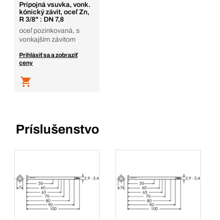
Prípojná vsuvka, vonk.
kónický závit, oceľ Zn,
R 3/8" : DN 7,8
oceľ pozinkovaná, s
vonkajším závitom
Prihlásiť sa a zobraziť
ceny
Príslušenstvo