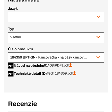
Jazyk
Typ
Všetko
Číslo produktu
184359 BPT-SN - Klincovačka - na pásy klincov P100-160-20
81408[PDF].pdf
Návod na obsluhu
Tech 184359.pdf
Technické detail (D)
Recenzie