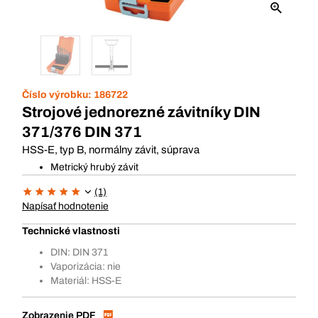
Číslo výrobku:
186722
Strojové jednorezné závitníky DIN
371/376 DIN 371
HSS-E, typ B, normálny závit, súprava
Metrický hrubý závit
(1)
Napísať hodnotenie
Technické vlastnosti
DIN: DIN 371
Vaporizácia: nie
Materiál: HSS-E
Zobrazenie PDF