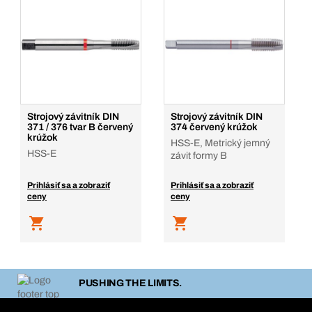
Strojový závitník DIN
Strojový závitník DIN
371 / 376 tvar B červený
374 červený krúžok
krúžok
HSS-E, Metrický jemný
HSS-E
závit formy B
Prihlásiť sa a zobraziť
Prihlásiť sa a zobraziť
ceny
ceny
PUSHING THE LIMITS.