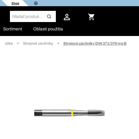
Shop
Sortiment
Oblasti použitia
ové očká
Strojové závitníky
Strojové závitníky DIN 371/376 typ B