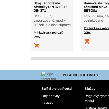
Stroj. jednorezné
Rámové skrutky
závitníky DIN 371/376
zápustná hlava
DIN 371
BETOfix
HSS-E, 35°,
Torx, 7.5 mm, oce
vaporizované, modrý
pozinkované
krúžok, 7-dielna súprava
Prihlásiť sa a zobra
ceny
Prihlásiť sa a zobraziť
ceny
PUSHING THE LIMITS.
Self-Service Portal
Služby
Objednávky
Regálový syst
Modul
Faktúry
Systém Bera® 