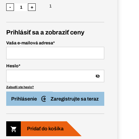
1
-
+
Prihlásiť sa a zobraziť ceny
Vaša e-mailová adresa
*
Heslo
*
Zabudli ste heslo?
Prihlásenie
Zaregistrujte sa teraz
Pridať do košíka