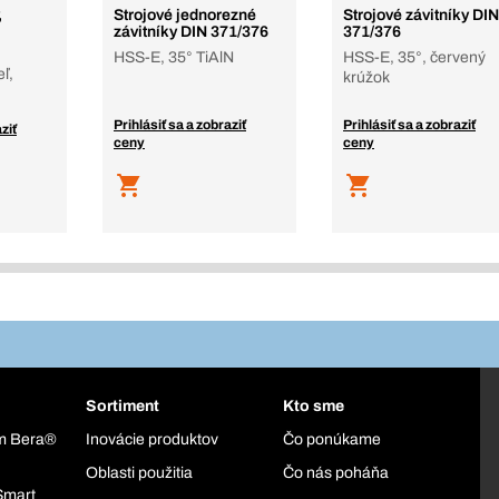
,
Strojové jednorezné
Strojové závitníky DIN
závitníky DIN 371/376
371/376
HSS-E, 35° TiAlN
HSS-E, 35°, červený
ľ,
krúžok
Prihlásiť sa a zobraziť
Prihlásiť sa a zobraziť
ziť
ceny
ceny
Sortiment
Kto sme
ém Bera®
Inovácie produktov
Čo ponúkame
Oblasti použitia
Čo nás poháňa
Smart