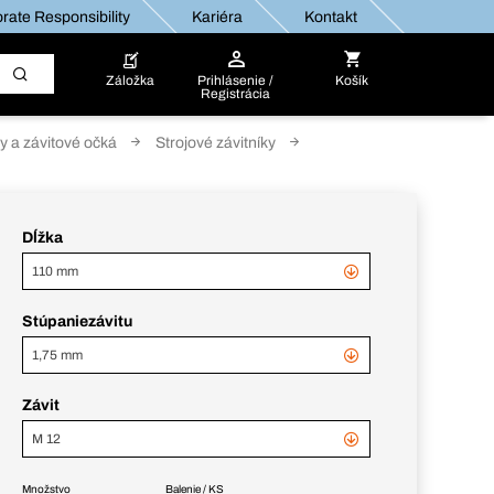
rate Responsibility
Kariéra
Kontakt
Záložka
Prihlásenie /
Košík
Registrácia
ky a závitové očká
Strojové závitníky
Dĺžka
110 mm
Stúpaniezávitu
1,75 mm
Závit
M 12
Množstvo
Balenie / KS