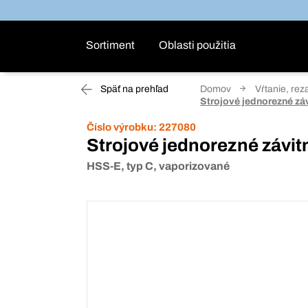
Sortiment
Oblasti použitia
Späť na prehľad
Domov
Vŕtanie, rez
Strojové jednorezné zá
Číslo výrobku:
227080
Strojové jednorezné závit
HSS-E, typ C, vaporizované