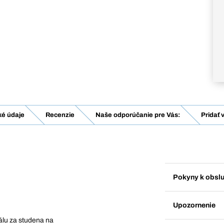
ké údaje
Recenzie
Naše odporúčanie pre Vás:
Pridať 
Pokyny k obsl
Upozornenie
álu za studena na