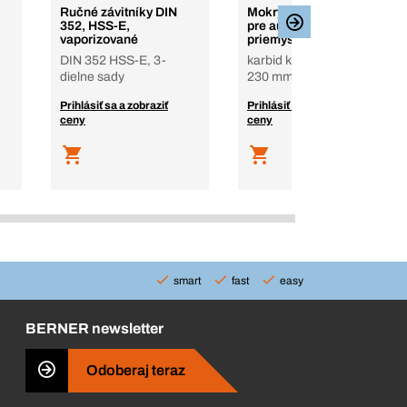
Ručné závitníky DIN
Mokrý brúsny papier
352, HSS-E,
pre automobilový
vaporizované
priemysel
DIN 352 HSS-E, 3-
karbid kremíka, 280 x
dielne sady
230 mm
Prihlásiť sa a zobraziť
Prihlásiť sa a zobraziť
ceny
ceny
smart
fast
easy
BERNER newsletter
Odoberaj teraz