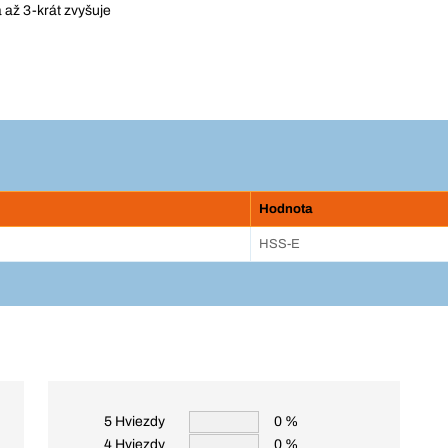
a až 3-krát zvyšuje
Hodnota
HSS-E
5 Hviezdy
0 %
4 Hviezdy
0 %