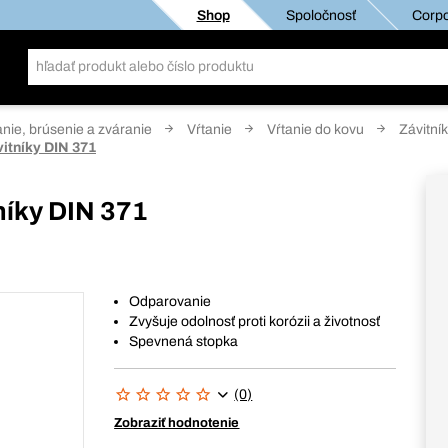
Shop
Spoločnosť
Corpo
anie, brúsenie a zváranie
Vŕtanie
Vŕtanie do kovu
Závitní
vitníky DIN 371
níky DIN 371
Odparovanie
Zvyšuje odolnosť proti korózii a životnosť
Spevnená stopka
(0)
Zobraziť hodnotenie