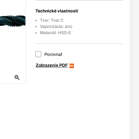
Technické vlastnosti
Tvar: Tvar C
Vaporizácia: áno
Materiál: HSS-E
Porovnať
Zobrazenie PDF