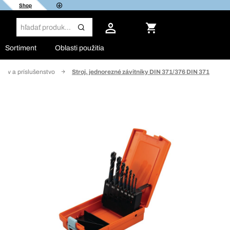
Shop
Sortiment
Oblasti použitia
íkov a príslušenstvo
Stroj. jednorezné závitníky DIN 371/376 DIN 371