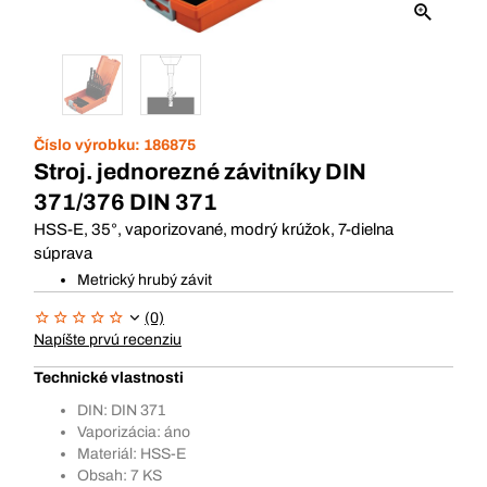
Číslo výrobku:
186875
Stroj. jednorezné závitníky DIN
371/376 DIN 371
HSS-E, 35°, vaporizované, modrý krúžok, 7-dielna
súprava
Metrický hrubý závit
(0)
Napíšte prvú recenziu
Technické vlastnosti
DIN: DIN 371
Vaporizácia: áno
Materiál: HSS-E
Obsah: 7 KS