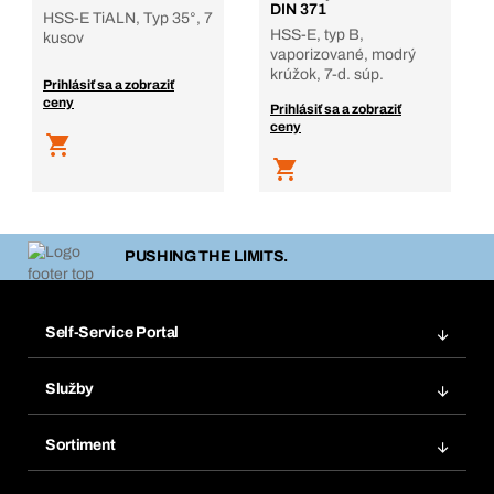
DIN 371
HSS-E TiALN, Typ 35°, 7
HSS-E, typ B,
kusov
vaporizované, modrý
krúžok, 7-d. súp.
Prihlásiť sa a zobraziť
ceny
Prihlásiť sa a zobraziť
ceny
PUSHING THE LIMITS.
Self-Service Portal
Objednávky
Služby
Faktúry
Regálový systém Bera® Modul
Obľúbené
Sortiment
Systém Bera® Smart
Opakované objednávky
Inovácie produktov