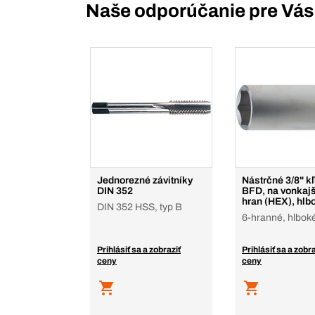
Naše odporúčanie pre Vás
Jednorezné závitníky
Nástrčné 3/8" k
DIN 352
BFD, na vonkajš
hran (HEX), hlb
DIN 352 HSS, typ B
6-hranné, hlbok
Prihlásiť sa a zobraziť
Prihlásiť sa a zobra
ceny
ceny