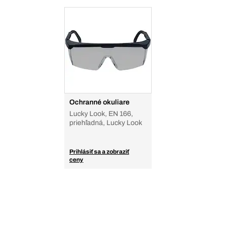
Ochranné okuliare
Lucky Look, EN 166,
priehľadná, Lucky Look
Prihlásiť sa a zobraziť
ceny