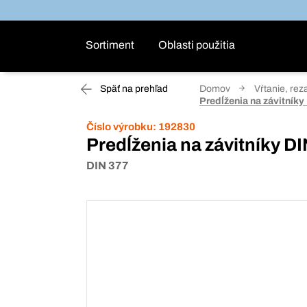
Sortiment
Oblasti použitia
Späť na prehľad
Domov
Vŕtanie, rez
Predĺženia na závitníky
Číslo výrobku:
192830
Predĺženia na závitníky D
DIN 377