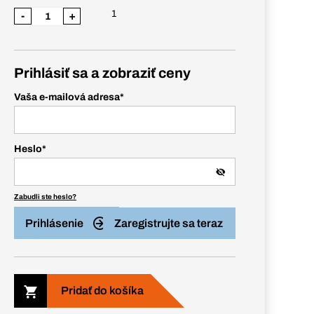
1
-
+
Prihlásiť sa a zobraziť ceny
Vaša e-mailová adresa
*
Heslo
*
Zabudli ste heslo?
Prihlásenie
Zaregistrujte sa teraz
Pridať do košíka