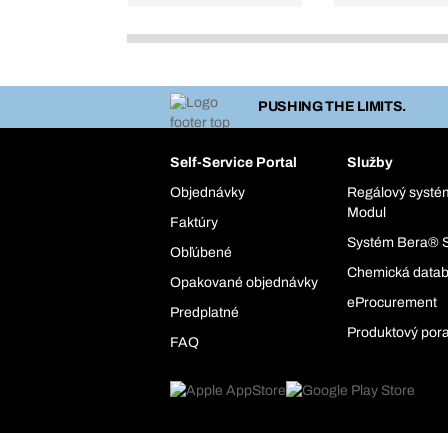
PUSHING THE LIMITS.
Self-Service Portal
Služby
Objednávky
Regálový syst
Modul
Faktúry
Systém Bera® 
Obľúbené
Chemická data
Opakované objednávky
eProcurement
Predplatné
Produktový por
FAQ