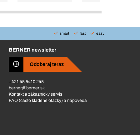
smart
fast
easy
BERNER newsletter
Odoberaj teraz
+421 45 5410 245
berner@berner.sk
Kontakt a zákaznícky servis
FAQ (často kladené otázky) a nápoveda