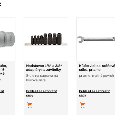
:
ľúče,
Nadstavce 1/4“ a 3/8“ -
Kľúče vidlica-račňov
í 6-
adaptéry na závitníky
očko, priame
oké
8-dielna súprava na
priame, matný povrch
é
kovovej lište
ziť
Prihlásiť sa a zobraziť
Prihlásiť sa a zobraziť
ceny
ceny