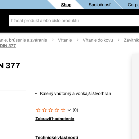
Shop
Spoločnosť
Corpo
anie, brúsenie a zváranie
Vŕtanie
Vŕtanie do kovu
Závitní
 DIN 377
IN 377
Kalený vnútorný a vonkajší štvorhran
(0)
Zobraziť hodnotenie
Technické vlastnosti