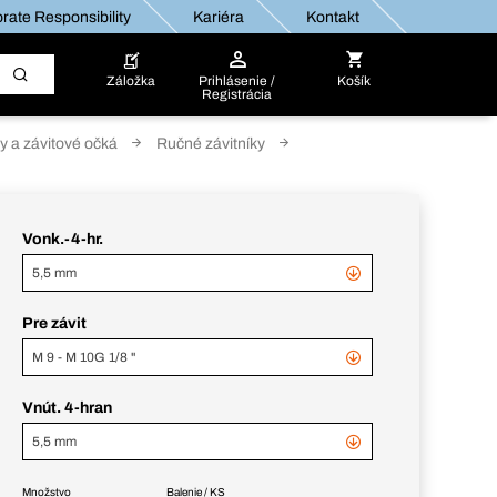
rate Responsibility
Kariéra
Kontakt
Záložka
Prihlásenie /
Košík
Registrácia
ky a závitové očká
Ručné závitníky
Vonk.-4-hr.
5,5 mm
Pre závit
M 9 - M 10G 1/8 "
Vnút. 4-hran
5,5 mm
Množstvo
Balenie / KS