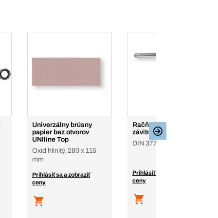
é
Univerzálny brúsny
Račňové vratidlá na
papier bez otvorov
závitníky
UNIline Top
DIN 377
Oxid hlinitý, 280 x 115
mm
Prihlásiť sa a zobraziť
Prihlásiť sa a zobraziť
ceny
ceny