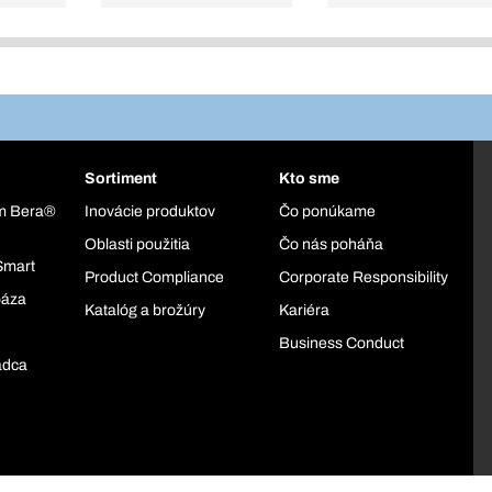
Sortiment
Kto sme
ém Bera®
Inovácie produktov
Čo ponúkame
Oblasti použitia
Čo nás poháňa
Smart
Product Compliance
Corporate Responsibility
báza
Katalóg a brožúry
Kariéra
Business Conduct
adca