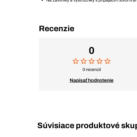
Na závitníky a výstružníky s pripájacím štvorhr
Recenzie
0
0 recenzií
Napísať hodnotenie
Súvisiace produktové sku