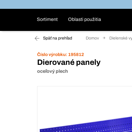
Sortiment
Oblasti použitia
Späť na prehľad
Domov
Dielenské v
Číslo výrobku:
195812
Dierované panely
oceľový plech