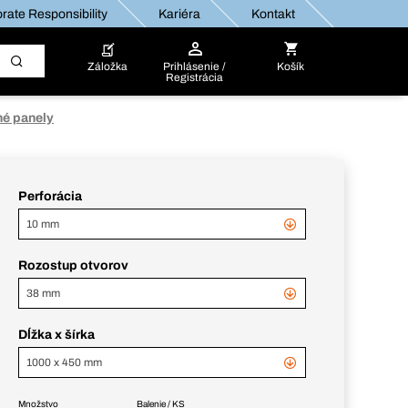
rate Responsibility
Kariéra
Kontakt
Záložka
Prihlásenie /
Košík
Registrácia
né panely
Perforácia
10 mm
Rozostup otvorov
38 mm
Dĺžka x šírka
1000 x 450 mm
Množstvo
Balenie / KS