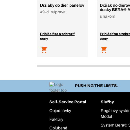
Držiaky do dier. panelov
Držiak do diero
dosky BERA® M
49-d. súprava
s hákom
Prihlásiť sa a zobraziť
Prihlásiť sa a zobra
ceny
ceny
PUSHING THE LIMITS.
Self-Service Portal
Služby
Objednávky
Regálový syst
Modul
Faktúry
Systém Bera® 
Obľúbené