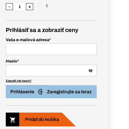
1
-
+
Prihlásiť sa a zobraziť ceny
Vaša e-mailová adresa
*
Heslo
*
Zabudli ste heslo?
Prihlásenie
Zaregistrujte sa teraz
Pridať do košíka