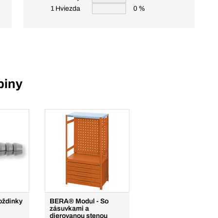
1 Hviezda
0 %
piny
oždinky
BERA® Modul - So
zásuvkami a
dierovanou stenou