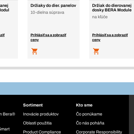
vanej
Držiaky do dier. panelov
Držiak do dierovanej
odul
dosky BERA Module
10-dielna súprava
na kľúče
ziť
Prihlásiť sa a zobraziť
Prihlásiť sa a zobraziť
ceny
ceny
Sortiment
Kto sme
ém Bera®
Inovácie produktov
Čo ponúkame
Oblasti použitia
Čo nás poháňa
Smart
Product Compliance
Corporate Responsibility