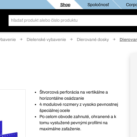
Shop
Spoločnosť
Corpo
ybavenie
Dielenské vybavenie
Dierované dosky
Dierova
Štvorcová perforácia na vertikálne a
horizontálne osádzanie
4 modulové rozmery z vysoko pevnostnej
špeciálnej ocele
Po celom obvode zahnuté, ohranené a k
tomu vystužené pevnými profilmi na
maximálne zaťaženie.