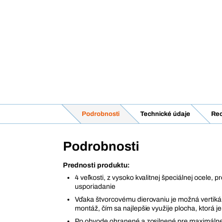
Podrobnosti
Technické údaje
Rec
Podrobnosti
Prednosti produktu:
4 veľkosti, z vysoko kvalitnej špeciálnej ocele, 
usporiadanie
Vďaka štvorcovému dierovaniu je možná vertikál
montáž, čím sa najlepšie využije plocha, ktorá je 
Po obvode ohranené a zosilnené pre maximálne