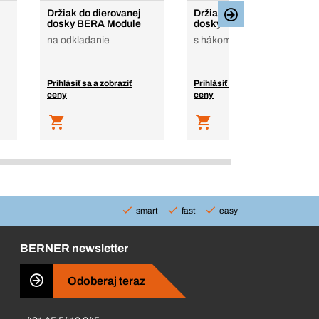
Držiak do dierovanej
Držiak do dierovanej
dosky BERA Module
dosky BERA® Modul
na odkladanie
s hákom
Prihlásiť sa a zobraziť
Prihlásiť sa a zobraziť
ceny
ceny
smart
fast
easy
BERNER newsletter
Odoberaj teraz