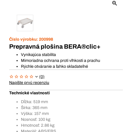
Číslo výrobku:
200998
Prepravná plošina BERA®clic+
Vynikajúca stabilita
Mimoriadna ochrana proti vlhkosti a prachu
Rýchle otváranie a ľahko skladateľné
(0)
Napíšte prvú recenziu
Technické vlastnosti
Dĺžka: 519 mm
Šírka: 365 mm
Výška: 157 mm
Nosnosť: 100 kg
Hmotnosť: 2.86 kg
Materiál: ABS/EBS