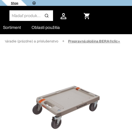
Shop
Sortiment
Oblasti použitia
na náradie (prázdne) a príslušenstvo
Prepravná plošina BERA®clic+