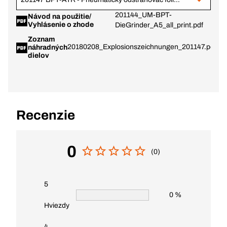
201144_UM-BPT-
Návod na použitie/
Vyhlásenie o zhode
DieGrinder_A5_all_print.pdf
Zoznam
20180208_Explosionszeichnungen_201147.pdf
náhradných
dielov
Recenzie
0
(0)
5
0 %
Hviezdy
4