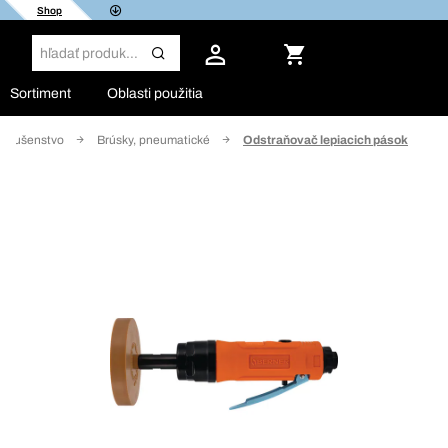
Shop
Sortiment
Oblasti použitia
ríslušenstvo
Brúsky, pneumatické
Odstraňovač lepiacich pások