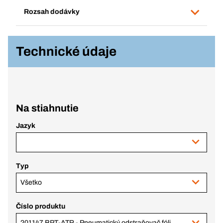
Rozsah dodávky
Technické údaje
Na stiahnutie
Jazyk
Typ
Všetko
Číslo produktu
201147 BPT-ATR - Pneumatický odstraňovač fólií a lep. pások