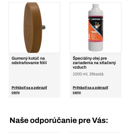
Gumený kotúč na
Špeciálny olej pre
odstraňovanie fólií
zariadenia na stlačený
vzduch
1000 ml, žltkastá
Prihlásiť sa a zobraziť
Prihlásiť sa a zobraziť
ceny
ceny
Naše odporúčanie pre Vás: