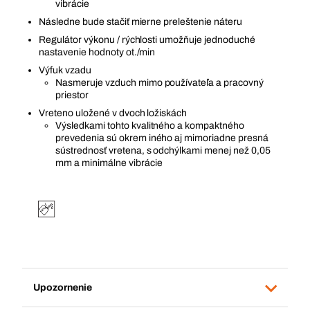
vibrácie
Následne bude stačiť mierne preleštenie náteru
Regulátor výkonu / rýchlosti umožňuje jednoduché
nastavenie hodnoty ot./min
Výfuk vzadu
Nasmeruje vzduch mimo používateľa a pracovný
priestor
Vreteno uložené v dvoch ložiskách
Výsledkami tohto kvalitného a kompaktného
prevedenia sú okrem iného aj mimoriadne presná
sústrednosť vretena, s odchýlkami menej než 0,05
mm a minimálne vibrácie
Upozornenie