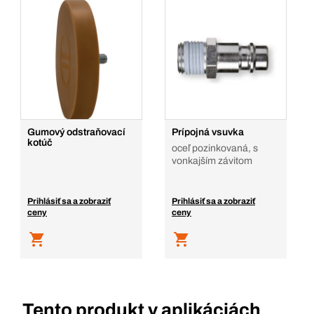
Gumový odstraňovací
Prípojná vsuvka
kotúč
oceľ pozinkovaná, s
vonkajším závitom
Prihlásiť sa a zobraziť
Prihlásiť sa a zobraziť
ceny
ceny
Tento produkt v aplikáciách