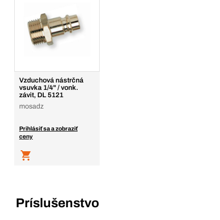
Balenie/KS
1
Množstvo
Pridať do košíka
Vzduchová nástrčná
vsuvka 1/4" / vonk.
závit, DL 5121
mosadz
Prihlásiť sa a zobraziť
ceny
Príslušenstvo