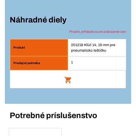
Náhradné diely
Prosím, prihláste sa pre zobrazenie cien
201218 Kľúč 14, 19 mm pre
pneumatickú leštičku
1
Kľúč 14, 19 mm pre pneumatickú leštičku
Číslo výrobku: 201218
Potrebné príslušenstvo
Prihlásenie