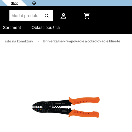
Shop
Sortiment
Oblasti použitia
 kliešte na konektory
Univerzálne krimpovacie a odizolovacie kliešte