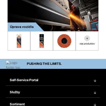
Úprava vozidla
+
viac produktov
PUSHING THE LIMITS.
Self-Service Portal
Objednávky
Služby
Faktúry
Regálový systém Bera® Modul
Obľúbené
Sortiment