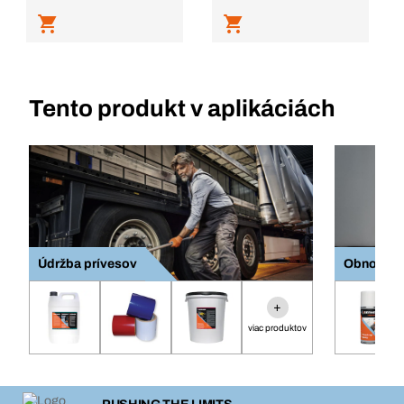
Tento produkt v aplikáciách
Údržba prívesov
Obnova p
+
viac produktov