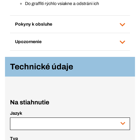
Do graffiti rýchlo vsiakne a odstráni ich
Pokyny k obsluhe
Upozornenie
Technické údaje
Na stiahnutie
Jazyk
Typ