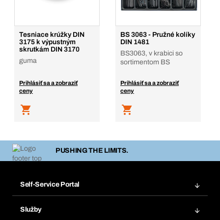
Tesniace krúžky DIN
BS 3063 - Pružné kolíky
3175 k výpustným
DIN 1481
skrutkám DIN 3170
BS3063, v krabici so
guma
sortimentom BS
Prihlásiť sa a zobraziť
Prihlásiť sa a zobraziť
ceny
ceny
PUSHING THE LIMITS.
Self-Service Portal
Objednávky
Služby
Faktúry