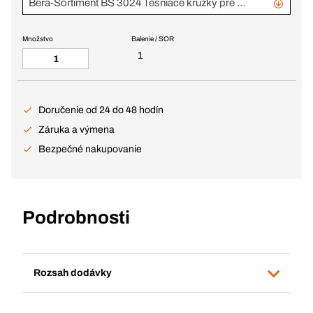
Bera-Sortiment BS 3024 Tesniace krúžky pre skrutky na vypúšťanie oleja
Množstvo
Balenie / SOR
1
Doručenie od 24 do 48 hodín
Záruka a výmena
Bezpečné nakupovanie
Podrobnosti
Rozsah dodávky