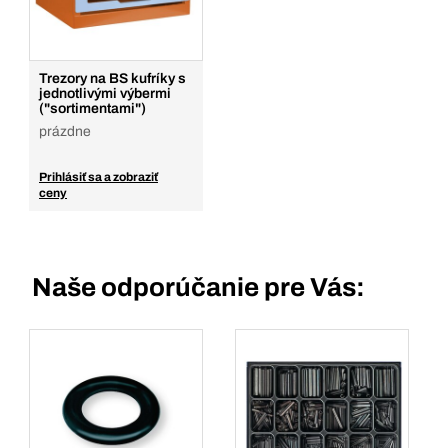
Trezory na BS kufríky s
jednotlivými výbermi
("sortimentami")
prázdne
Prihlásiť sa a zobraziť
ceny
Naše odporúčanie pre Vás: