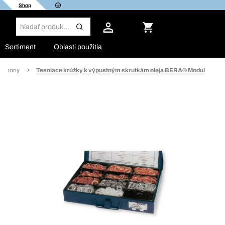
Shop
Sortiment
Oblasti použitia
é spony
Tesniace krúžky k výpustným skrutkám oleja BERA® Modul