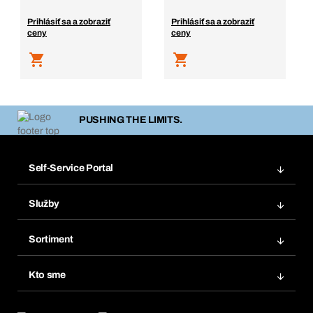
Prihlásiť sa a zobraziť
Prihlásiť sa a zobraziť
ceny
ceny
PUSHING THE LIMITS.
Self-Service Portal
Objednávky
Služby
Faktúry
Regálový systém Bera® Modul
Obľúbené
Sortiment
Systém Bera® Smart
Opakované objednávky
Inovácie produktov
Chemická databáza
Kto sme
Predplatné
Oblasti použitia
eProcurement
Čo ponúkame
FAQ
Product Compliance