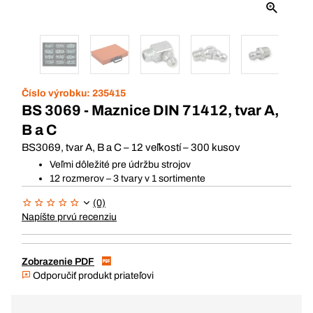
Číslo výrobku:
235415
BS 3069 - Maznice DIN 71412, tvar A,
B a C
BS3069, tvar A, B a C – 12 veľkostí – 300 kusov
Veľmi dôležité pre údržbu strojov
12 rozmerov – 3 tvary v 1 sortimente
(0)
Napíšte prvú recenziu
Zobrazenie PDF
Odporučiť produkt priateľovi