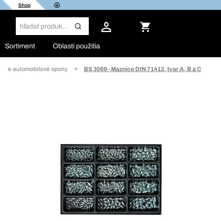
Shop
Sortiment
Oblasti použitia
o pre automobilové spony
BS 3069 - Maznice DIN 71412, tvar A, B a C