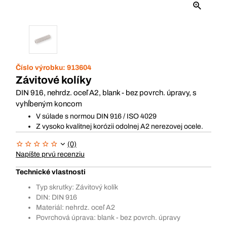
Číslo výrobku:
913604
Závitové kolíky
DIN 916, nehrdz. oceľ A2, blank - bez povrch. úpravy, s
vyhĺbeným koncom
V súlade s normou DIN 916 / ISO 4029
Z vysoko kvalitnej korózii odolnej A2 nerezovej ocele.
(0)
Napíšte prvú recenziu
Technické vlastnosti
Typ skrutky: Závitový kolík
DIN: DIN 916
Materiál: nehrdz. oceľ A2
Povrchová úprava: blank - bez povrch. úpravy