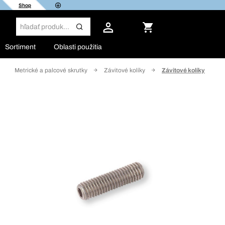
Shop
Sortiment
Oblasti použitia
Metrické a palcové skrutky
Závitové kolíky
Závitové kolíky