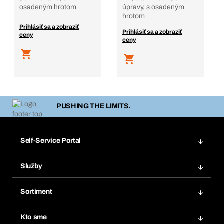
osadeným hrotom
úpravy, s osadeným
hrotom
Prihlásiť sa a zobraziť
Prihlásiť sa a zobraziť
ceny
ceny
PUSHING THE LIMITS.
Self-Service Portal
Objednávky
Služby
Faktúry
Regálový systém Bera® Modul
Obľúbené
Sortiment
Systém Bera® Smart
Opakované objednávky
Inovácie produktov
Chemická databáza
Kto sme
Predplatné
Oblasti použitia