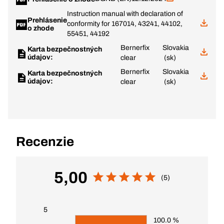
Instruction manual with declaration of
Prehlásenie
conformity for 167014, 43241, 44102,
o zhode
55451, 44192
Bernerfix
Slovakia
Karta bezpečnostných
údajov:
clear
(sk)
Bernerfix
Slovakia
Karta bezpečnostných
údajov:
clear
(sk)
Recenzie
5,00
(5)
5
100.0 %