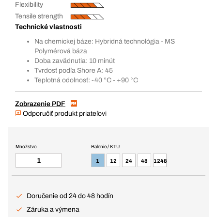
Flexibility
Tensile strength
Technické vlastnosti
Na chemickej báze: Hybridná technológia - MS
Polymérová báza
Doba zavädnutia: 10 minút
Tvrdosť podľa Shore A: 45
Teplotná odolnosť: -40 °C - +90 °C
Zobrazenie PDF
Odporučiť produkt priateľovi
Množstvo
Balenie / KTU
1
12
24
48
1248
Doručenie od 24 do 48 hodín
Záruka a výmena