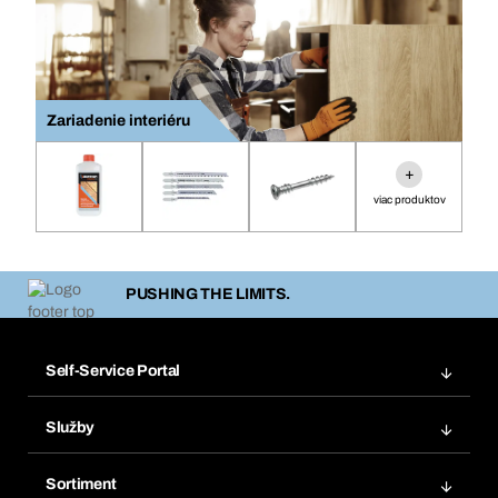
Zariadenie interiéru
+
viac produktov
PUSHING THE LIMITS.
Self-Service Portal
Objednávky
Služby
Faktúry
Regálový systém Bera® Modul
Obľúbené
Sortiment