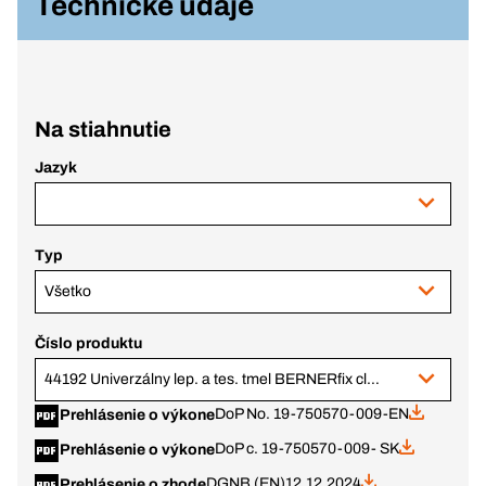
Technické údaje
Na stiahnutie
Jazyk
Typ
Všetko
Číslo produktu
44192 Univerzálny lep. a tes. tmel BERNERfix clear, priehľadný, 290 ml kartuša
DoP No. 19-750570-009-EN
Prehlásenie o výkone
DoP c. 19-750570-009- SK
Prehlásenie o výkone
DGNB (EN)
12.12.2024
Prehlásenie o zhode