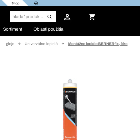
Shop
Sortiment
Oblasti použitia
á a gleje
Univerzálne lepidlá
Montážne lepidlo BERNERfix, číre