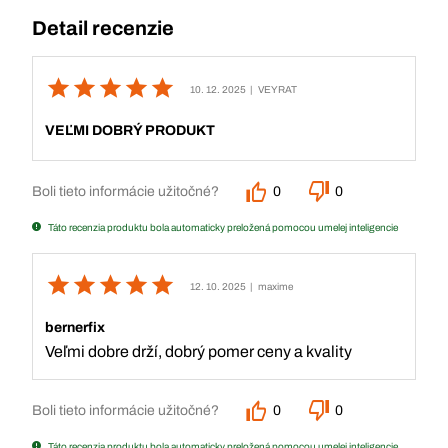
Detail recenzie
10. 12. 2025
| VEYRAT
VEĽMI DOBRÝ PRODUKT
Boli tieto informácie užitočné?
0
0
Táto recenzia produktu bola automaticky preložená pomocou umelej inteligencie
12. 10. 2025
| maxime
bernerfix
Veľmi dobre drží, dobrý pomer ceny a kvality
Boli tieto informácie užitočné?
0
0
Táto recenzia produktu bola automaticky preložená pomocou umelej inteligencie