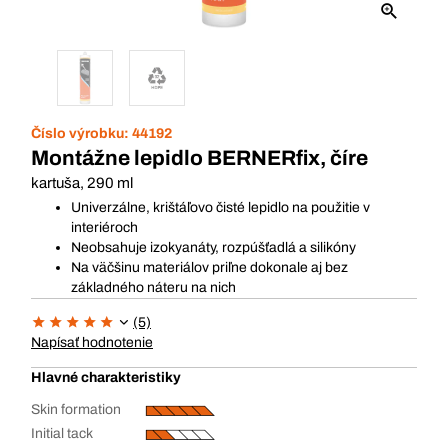
Číslo výrobku:
44192
Montážne lepidlo BERNERfix, číre
kartuša, 290 ml
Univerzálne, krištáľovo čisté lepidlo na použitie v
interiéroch
Neobsahuje izokyanáty, rozpúšťadlá a silikóny
Na väčšinu materiálov priľne dokonale aj bez
základného náteru na nich
(5)
Napísať hodnotenie
Hlavné charakteristiky
Skin formation
Initial tack