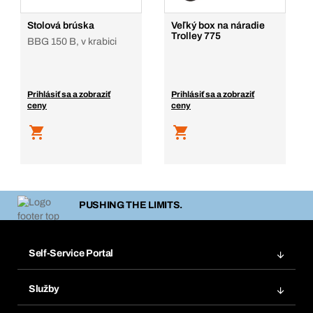
Stolová brúska
Veľký box na náradie
Trolley 775
BBG 150 B, v krabici
Prihlásiť sa a zobraziť
Prihlásiť sa a zobraziť
ceny
ceny
PUSHING THE LIMITS.
Self-Service Portal
Objednávky
Služby
Faktúry
Regálový systém Bera® Modul