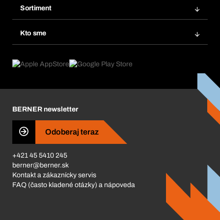
Obľúbené
Sortiment
Systém Bera® Smart
Opakované objednávky
Inovácie produktov
Chemická databáza
Kto sme
Predplatné
Oblasti použitia
eProcurement
Čo ponúkame
FAQ
Product Compliance
Produktový poradca
Čo nás poháňa
Katalóg a brožúry
Corporate Responsibility
Kariéra
BERNER newsletter
Business Conduct
Odoberaj teraz
+421 45 5410 245
berner@berner.sk
Kontakt a zákaznícky servis
FAQ (často kladené otázky) a nápoveda