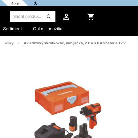
Shop
Sortiment
Oblasti použitia
ťahováky
Aku rázový skrutkovač, nabíjačka, 2.0 a 6.0 Ah batéria 12 V