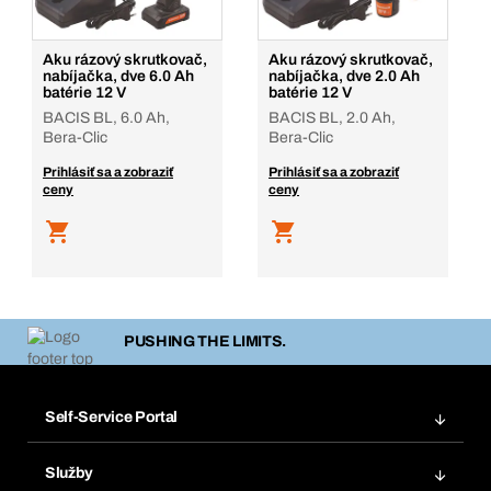
Aku rázový skrutkovač,
Aku rázový skrutkovač,
nabíjačka, dve 6.0 Ah
nabíjačka, dve 2.0 Ah
batérie 12 V
batérie 12 V
BACIS BL, 6.0 Ah,
BACIS BL, 2.0 Ah,
Bera-Clic
Bera-Clic
Prihlásiť sa a zobraziť
Prihlásiť sa a zobraziť
ceny
ceny
PUSHING THE LIMITS.
Self-Service Portal
Objednávky
Služby
Faktúry