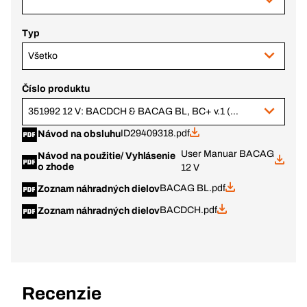
Typ
Všetko
Číslo produktu
351992 12 V: BACDCH & BACAG BL, BC+ v.1 (343789 + 343774)
ID29409318.pdf
Návod na obsluhu
User Manuar BACAG
Návod na použitie/ Vyhlásenie
o zhode
12 V
BACAG BL.pdf
Zoznam náhradných dielov
BACDCH.pdf
Zoznam náhradných dielov
Recenzie