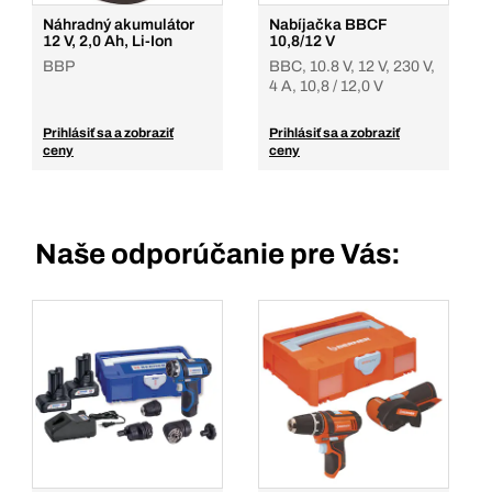
Náhradný akumulátor
Nabíjačka BBCF
12 V, 2,0 Ah, Li-Ion
10,8/12 V
BBP
BBC, 10.8 V, 12 V, 230 V,
4 A, 10,8 / 12,0 V
Prihlásiť sa a zobraziť
Prihlásiť sa a zobraziť
ceny
ceny
Naše odporúčanie pre Vás: