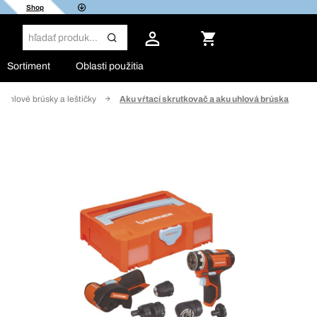
Shop
Sortiment
Oblasti použitia
uhlové brúsky a leštičky
Aku vŕtací skrutkovač a aku uhlová brúska