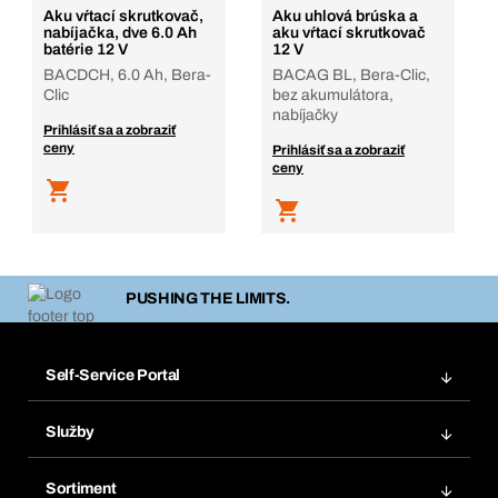
Aku vŕtací skrutkovač,
Aku uhlová brúska a
nabíjačka, dve 6.0 Ah
aku vŕtací skrutkovač
batérie 12 V
12 V
BACDCH, 6.0 Ah, Bera-
BACAG BL, Bera-Clic,
Clic
bez akumulátora,
nabíjačky
Prihlásiť sa a zobraziť
ceny
Prihlásiť sa a zobraziť
ceny
PUSHING THE LIMITS.
Self-Service Portal
Objednávky
Služby
Faktúry
Regálový systém Bera® Modul
Obľúbené
Sortiment