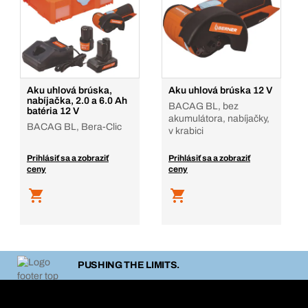
Aku uhlová brúska,
Aku uhlová brúska 12 V
nabíjačka, 2.0 a 6.0 Ah
BACAG BL, bez
batéria 12 V
akumulátora, nabíjačky,
BACAG BL, Bera-Clic
v krabici
Prihlásiť sa a zobraziť
Prihlásiť sa a zobraziť
ceny
ceny
PUSHING THE LIMITS.