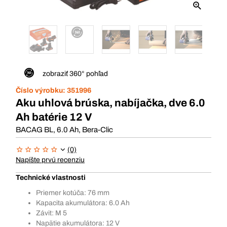
zobraziť 360° pohľad
Číslo výrobku:
351996
Aku uhlová brúska, nabíjačka, dve 6.0
Ah batérie 12 V
BACAG BL, 6.0 Ah, Bera-Clic
(0)
Napíšte prvú recenziu
Technické vlastnosti
Priemer kotúča: 76 mm
Kapacita akumulátora: 6.0 Ah
Závit: M 5
Napätie akumulátora: 12 V