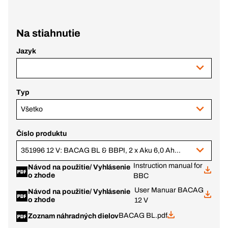
Na stiahnutie
Jazyk
Typ
Všetko
Číslo produktu
351996 12 V: BACAG BL & BBPI, 2 x Aku 6,0 Ah, BC+ v.1 (343774 + 343783)
Instruction manual for
Návod na použitie/ Vyhlásenie
o zhode
BBC
User Manuar BACAG
Návod na použitie/ Vyhlásenie
o zhode
12 V
BACAG BL.pdf
Zoznam náhradných dielov