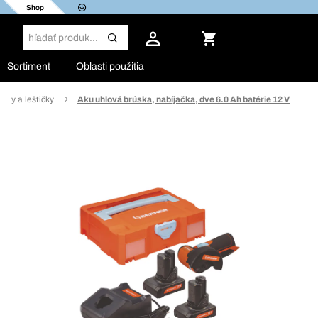
Shop
Sortiment
Oblasti použitia
sky a leštičky
Aku uhlová brúska, nabíjačka, dve 6.0 Ah batérie 12 V