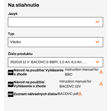
Na stiahnutie
Jazyk
Typ
Všetko
Číslo produktu
352019 12 V: BACDVC & BBPI, 2,0 Ah, 6,0 Ah, BC+ v.1 (343770 + 343782)
Instruction manual for
Návod na použitie/ Vyhlásenie
o zhode
BBC
Intruction manual for
Návod na použitie/
Vyhlásenie o zhode
BACDVC 12V
BACDVC.pdf
Zoznam náhradných dielov