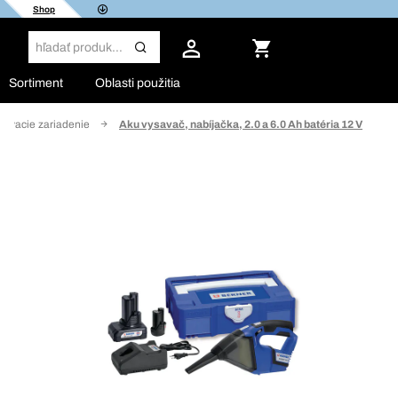
Shop
Sortiment
Oblasti použitia
ávacie zariadenie
Aku vysavač, nabíjačka, 2.0 a 6.0 Ah batéria 12 V