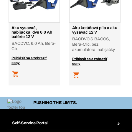
Aku vysavač,
Aku kotúčová píla a aku
nabíjačka, dve 6.0 Ah
vysavač 12 V
batérie 12 V
BACDVC & BACCS,
BACDVC, 6.0 Ah, Bera-
Bera-Clic, bez
Clic
akumulátora, nabíjačky
Prihlásiť sa a zobraziť
Prihlásiť sa a zobraziť
ceny
ceny
PUSHING THE LIMITS.
Self-Service Portal