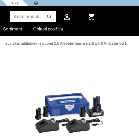
Shop
Sortiment
Oblasti použitia
pravy aku nabíjačiek, s dvomi 2.0 Ah batériami a s 2.0 a 6.0 Ah batériou 1