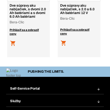
Dve súpravy aku
Dve súpravy aku
nabíjačiek, s dvomi 2.0
nabíjačiek, s 2.0 a 6.0
Ah batériami a s dvomi
Ah batériami 12 V
6.0 Ah batériami
Bera-Clic
Bera-Clic
Prihlásiť sa a zobraziť
Prihlásiť sa a zobraziť
ceny
ceny
PUSHING THE LIMITS.
Self-Service Portal
Objednávky
Služby
Faktúry
Regálový systém Bera® Modul