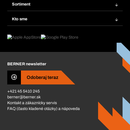
Obľúbené
Sortiment
Systém Bera® Smart
Opakované objednávky
Inovácie produktov
Chemická databáza
Kto sme
Predplatné
Oblasti použitia
eProcurement
Čo ponúkame
FAQ
Product Compliance
Produktový poradca
Čo nás poháňa
Katalóg a brožúry
Corporate Responsibility
Kariéra
BERNER newsletter
Business Conduct
Odoberaj teraz
+421 45 5410 245
berner@berner.sk
Kontakt a zákaznícky servis
FAQ (často kladené otázky) a nápoveda