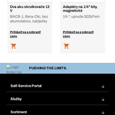
Dva aku skrutkovače 12
Adaptéry na 1/4" bity,
V
magnetické
BACS-1, Bera-Clic, bez
1/4 ", upnutie SDS/Fein
akumulátora, nabíjačky
Prihlásiť sa a zobraziť
Prihlásiť sa a zobraziť
ceny
ceny
PUSHING THE LIMITS.
Self-Service Portal
Objednávky
Služby
Faktúry
Regálový systém Bera® Modul
Obľúbené
Sortiment