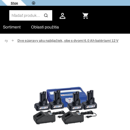
Shop
Sortiment
Oblasti použitia
átory
Dve súpravy aku nabíjačiek, obe s dvomi 6.0 Ah batériami 12 V