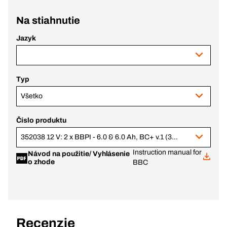
Na stiahnutie
Jazyk
Typ
Všetko
Číslo produktu
352038 12 V: 2 x BBPI - 6.0 & 6.0 Ah, BC+ v.1 (370469 + 370469)
Instruction manual for
Návod na použitie/ Vyhlásenie
o zhode
BBC
Recenzie