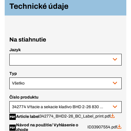
Technické údaje
Na stiahnutie
Jazyk
Typ
Všetko
Číslo produktu
342774 Vŕtacie a sekacie kladivo BHD 2-26 830 W, BC+
342774_BHD2-26_BC_Label_print.pdf
Article label
Návod na použitie/ Vyhlásenie o
ID33907554.pdf
zhode