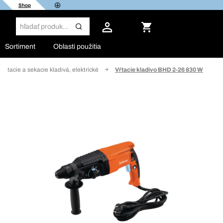
Shop
Sortiment
Oblasti použitia
Vŕtacie a sekacie kladivá, elektrické
Vŕtacie kladivo BHD 2-26 830 W