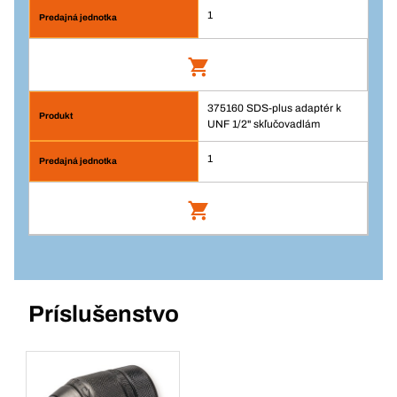
1
Prihlásenie
Pridať do košíka
Balenie/KS
1
375160 SDS-plus adaptér k
Rýchloupínacie skľučovadlo s SDS
Množstvo
UNF 1/2" skľučovadlám
adaptérom 13 mm
Číslo výrobku: 124072
1
Pridať do košíka
Prihlásenie
SDS-plus adaptér k UNF 1/2"
Balenie/KS
skľučovadlám
1
Množstvo
Číslo výrobku: 375160
Príslušenstvo
Prihlásenie
Pridať do košíka