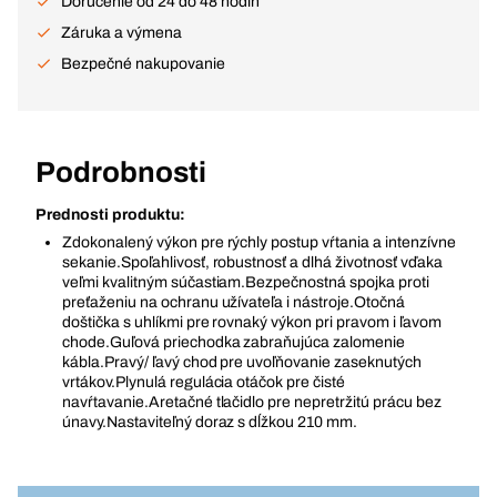
Doručenie od 24 do 48 hodín
Záruka a výmena
Bezpečné nakupovanie
Podrobnosti
Prednosti produktu:
Zdokonalený výkon pre rýchly postup vŕtania a intenzívne
sekanie.Spoľahlivosť, robustnosť a dlhá životnosť vďaka
veľmi kvalitným súčastiam.Bezpečnostná spojka proti
preťaženiu na ochranu užívateľa i nástroje.Otočná
doštička s uhlíkmi pre rovnaký výkon pri pravom i ľavom
chode.Guľová priechodka zabraňujúca zalomenie
kábla.Pravý/ ľavý chod pre uvoľňovanie zaseknutých
vrtákov.Plynulá regulácia otáčok pre čisté
navŕtavanie.Aretačné tlačidlo pre nepretržitú prácu bez
únavy.Nastaviteľný doraz s dĺžkou 210 mm.