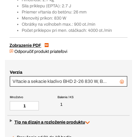
Sila príklepu (EPTA): 2.7 J
Priemer vŕtania do betónu: 26 mm
Menovitý príkon: 830 W
Obrátky na voľnobeh max.: 900 ot./min
Počet príklepov pri men. otáčkach: 4000 ot./min
Zobrazenie PDF
Odporučiť produkt priateľovi
Verzia
Vŕtacie a sekacie kladivo BHD 2-26 830 W, BC+
Množstvo
Balenie / KS
1
Tip na dizajn a rozloženie produktu